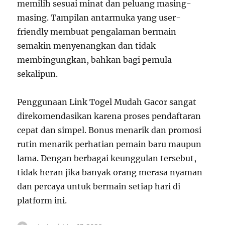
memilih sesuai minat dan peluang masing-
masing. Tampilan antarmuka yang user-
friendly membuat pengalaman bermain
semakin menyenangkan dan tidak
membingungkan, bahkan bagi pemula
sekalipun.
Penggunaan Link Togel Mudah Gacor sangat
direkomendasikan karena proses pendaftaran
cepat dan simpel. Bonus menarik dan promosi
rutin menarik perhatian pemain baru maupun
lama. Dengan berbagai keunggulan tersebut,
tidak heran jika banyak orang merasa nyaman
dan percaya untuk bermain setiap hari di
platform ini.