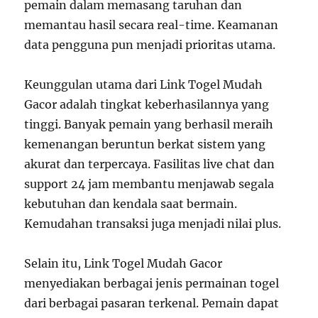
pemain dalam memasang taruhan dan
memantau hasil secara real-time. Keamanan
data pengguna pun menjadi prioritas utama.
Keunggulan utama dari Link Togel Mudah
Gacor adalah tingkat keberhasilannya yang
tinggi. Banyak pemain yang berhasil meraih
kemenangan beruntun berkat sistem yang
akurat dan terpercaya. Fasilitas live chat dan
support 24 jam membantu menjawab segala
kebutuhan dan kendala saat bermain.
Kemudahan transaksi juga menjadi nilai plus.
Selain itu, Link Togel Mudah Gacor
menyediakan berbagai jenis permainan togel
dari berbagai pasaran terkenal. Pemain dapat