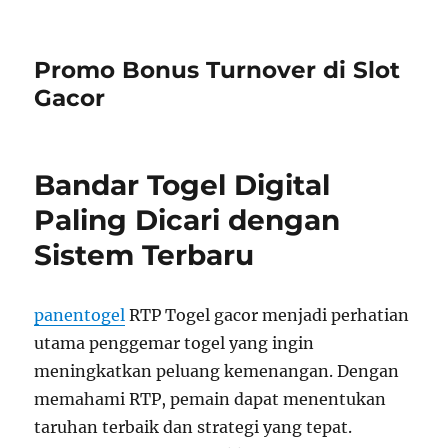
Promo Bonus Turnover di Slot
Gacor
Bandar Togel Digital
Paling Dicari dengan
Sistem Terbaru
panentogel
RTP Togel gacor menjadi perhatian
utama penggemar togel yang ingin
meningkatkan peluang kemenangan. Dengan
memahami RTP, pemain dapat menentukan
taruhan terbaik dan strategi yang tepat.