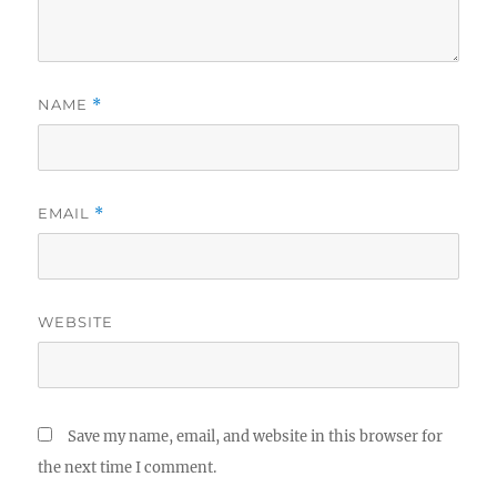
NAME
*
EMAIL
*
WEBSITE
Save my name, email, and website in this browser for
the next time I comment.