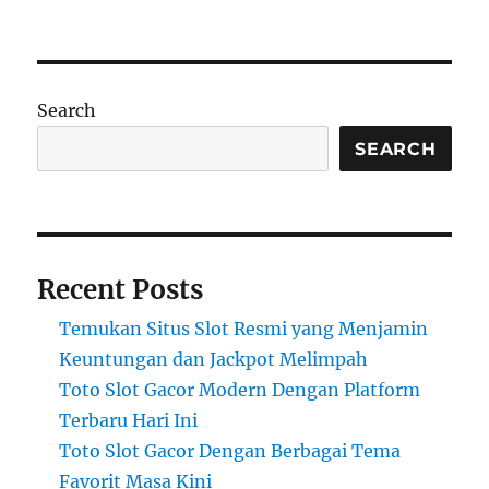
Search
SEARCH
Recent Posts
Temukan Situs Slot Resmi yang Menjamin
Keuntungan dan Jackpot Melimpah
Toto Slot Gacor Modern Dengan Platform
Terbaru Hari Ini
Toto Slot Gacor Dengan Berbagai Tema
Favorit Masa Kini