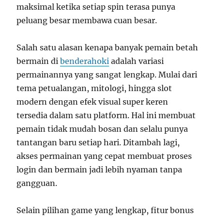
maksimal ketika setiap spin terasa punya
peluang besar membawa cuan besar.
Salah satu alasan kenapa banyak pemain betah
bermain di
benderahoki
adalah variasi
permainannya yang sangat lengkap. Mulai dari
tema petualangan, mitologi, hingga slot
modern dengan efek visual super keren
tersedia dalam satu platform. Hal ini membuat
pemain tidak mudah bosan dan selalu punya
tantangan baru setiap hari. Ditambah lagi,
akses permainan yang cepat membuat proses
login dan bermain jadi lebih nyaman tanpa
gangguan.
Selain pilihan game yang lengkap, fitur bonus