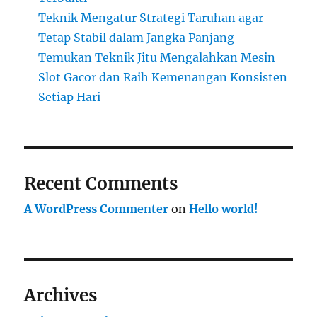
Teknik Mengatur Strategi Taruhan agar
Tetap Stabil dalam Jangka Panjang
Temukan Teknik Jitu Mengalahkan Mesin
Slot Gacor dan Raih Kemenangan Konsisten
Setiap Hari
Recent Comments
A WordPress Commenter
on
Hello world!
Archives