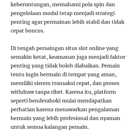
keberuntungan, memahami pola spin dan
pengelolaan modal tetap menjadi strategi
penting agar permainan lebih stabil dan tidak
cepat boncos.
Di tengah persaingan situs slot online yang
semakin ketat, keamanan juga menjadi faktor
penting yang tidak boleh diabaikan. Pemain
tentu ingin bermain di tempat yang aman,
memiliki sistem transaksi cepat, dan proses
withdraw tanpa ribet. Karena itu, platform
seperti benderahoki mulai mendapatkan
perhatian karena menawarkan pengalaman
bermain yang lebih profesional dan nyaman
untuk semua kalangan pemain.