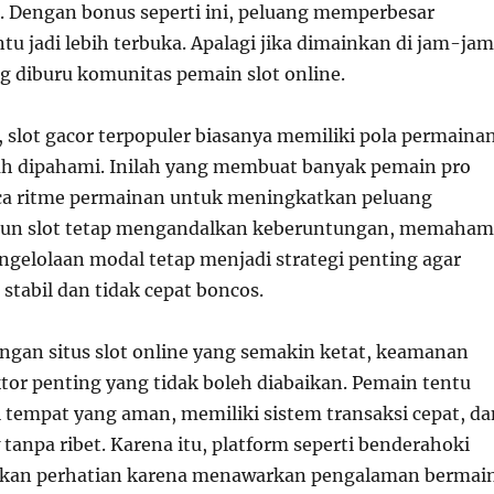
s. Dengan bonus seperti ini, peluang memperbesar
u jadi lebih terbuka. Apalagi jika dimainkan di jam-jam
ng diburu komunitas pemain slot online.
, slot gacor terpopuler biasanya memiliki pola permaina
h dipahami. Inilah yang membuat banyak pemain pro
ritme permainan untuk meningkatkan peluang
un slot tetap mengandalkan keberuntungan, memaham
engelolaan modal tetap menjadi strategi penting agar
stabil dan tidak cepat boncos.
ingan situs slot online yang semakin ketat, keamanan
ktor penting yang tidak boleh diabaikan. Pemain tentu
i tempat yang aman, memiliki sistem transaksi cepat, da
tanpa ribet. Karena itu, platform seperti benderahoki
kan perhatian karena menawarkan pengalaman bermai