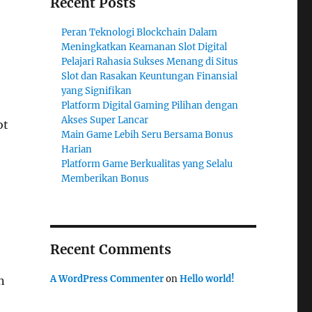
Recent Posts
Peran Teknologi Blockchain Dalam
Meningkatkan Keamanan Slot Digital
Pelajari Rahasia Sukses Menang di Situs
Slot dan Rasakan Keuntungan Finansial
yang Signifikan
Platform Digital Gaming Pilihan dengan
Akses Super Lancar
ot
Main Game Lebih Seru Bersama Bonus
Harian
Platform Game Berkualitas yang Selalu
Memberikan Bonus
Recent Comments
A WordPress Commenter
on
Hello world!
n