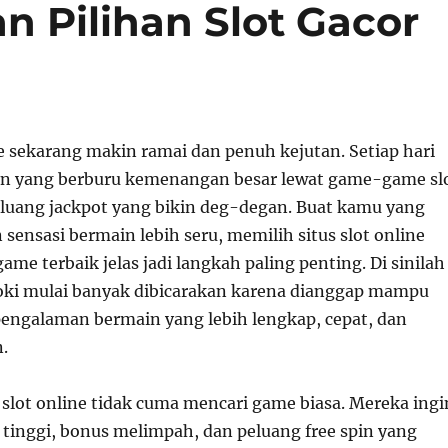
n Pilihan Slot Gacor
ne sekarang makin ramai dan penuh kejutan. Setiap hari
in yang berburu kemenangan besar lewat game-game sl
luang jackpot yang bikin deg-degan. Buat kamu yang
sensasi bermain lebih seru, memilih situs slot online
ame terbaik jelas jadi langkah paling penting. Di sinilah
ki mulai banyak dibicarakan karena dianggap mampu
ngalaman bermain yang lebih lengkap, cepat, dan
.
 slot online tidak cuma mencari game biasa. Mereka ingi
 tinggi, bonus melimpah, dan peluang free spin yang