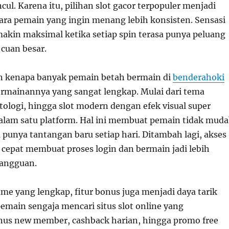
cul. Karena itu, pilihan slot gacor terpopuler menjadi
ara pemain yang ingin menang lebih konsisten. Sensasi
makin maksimal ketika setiap spin terasa punya peluang
cuan besar.
an kenapa banyak pemain betah bermain di
benderahoki
permainannya yang sangat lengkap. Mulai dari tema
tologi, hingga slot modern dengan efek visual super
dalam satu platform. Hal ini membuat pemain tidak mud
 punya tantangan baru setiap hari. Ditambah lagi, akses
cepat membuat proses login dan bermain jadi lebih
angguan.
ame yang lengkap, fitur bonus juga menjadi daya tarik
emain sengaja mencari situs slot online yang
us new member, cashback harian, hingga promo free