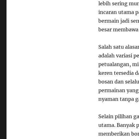
Terpopuler
lebih sering mun
incaran utama p
bermain jadi se
besar membawa 
Salah satu alas
adalah variasi 
petualangan, mi
keren tersedia 
bosan dan selalu
permainan yang 
nyaman tanpa g
Selain pilihan g
utama. Banyak p
memberikan bon