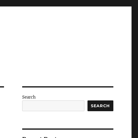
Search
SEARCH