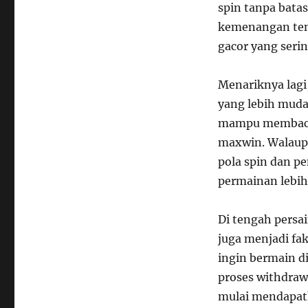
spin tanpa bata
kemenangan tent
gacor yang seri
Menariknya lagi
yang lebih muda
mampu membaca 
maxwin. Walaup
pola spin dan p
permainan lebih 
Di tengah persa
juga menjadi fa
ingin bermain d
proses withdraw 
mulai mendapat