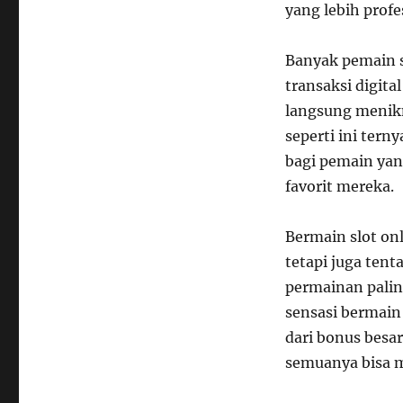
yang lebih prof
Banyak pemain s
transaksi digita
langsung menikm
seperti ini ter
bagi pemain yang
favorit mereka.
Bermain slot o
tetapi juga ten
permainan paling
sensasi bermain
dari bonus besar
semuanya bisa m