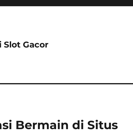
 Slot Gacor
si Bermain di Situs