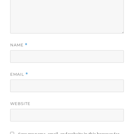
NAME
*
EMAIL
*
WEBSITE