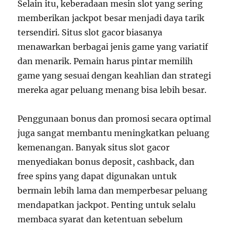
Selain itu, keberadaan mesin slot yang sering
memberikan jackpot besar menjadi daya tarik
tersendiri. Situs slot gacor biasanya
menawarkan berbagai jenis game yang variatif
dan menarik. Pemain harus pintar memilih
game yang sesuai dengan keahlian dan strategi
mereka agar peluang menang bisa lebih besar.
Penggunaan bonus dan promosi secara optimal
juga sangat membantu meningkatkan peluang
kemenangan. Banyak situs slot gacor
menyediakan bonus deposit, cashback, dan
free spins yang dapat digunakan untuk
bermain lebih lama dan memperbesar peluang
mendapatkan jackpot. Penting untuk selalu
membaca syarat dan ketentuan sebelum