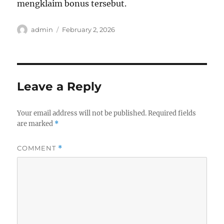
mengklaim bonus tersebut.
Author
Posted
admin
February 2, 2026
on
Leave a Reply
Your email address will not be published.
Required fields
are marked
*
COMMENT
*