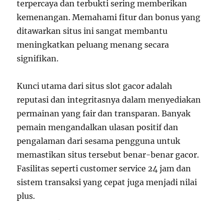
terpercaya dan terbukti sering memberikan
kemenangan. Memahami fitur dan bonus yang
ditawarkan situs ini sangat membantu
meningkatkan peluang menang secara
signifikan.
Kunci utama dari situs slot gacor adalah
reputasi dan integritasnya dalam menyediakan
permainan yang fair dan transparan. Banyak
pemain mengandalkan ulasan positif dan
pengalaman dari sesama pengguna untuk
memastikan situs tersebut benar-benar gacor.
Fasilitas seperti customer service 24 jam dan
sistem transaksi yang cepat juga menjadi nilai
plus.