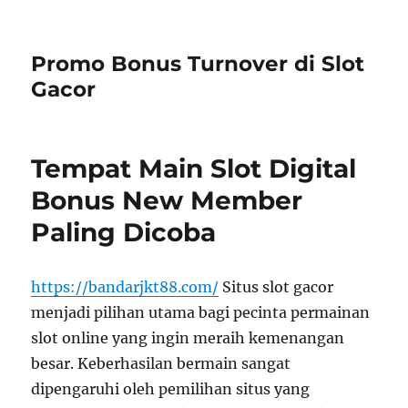
Promo Bonus Turnover di Slot
Gacor
Tempat Main Slot Digital
Bonus New Member
Paling Dicoba
https://bandarjkt88.com/
Situs slot gacor
menjadi pilihan utama bagi pecinta permainan
slot online yang ingin meraih kemenangan
besar. Keberhasilan bermain sangat
dipengaruhi oleh pemilihan situs yang