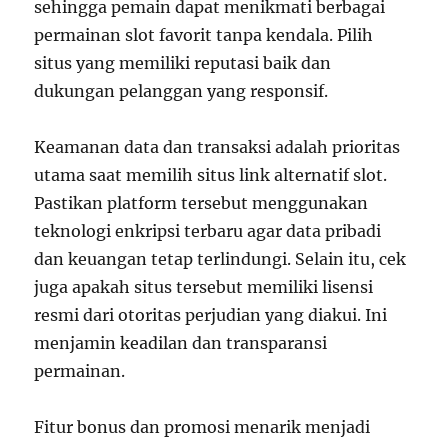
sehingga pemain dapat menikmati berbagai
permainan slot favorit tanpa kendala. Pilih
situs yang memiliki reputasi baik dan
dukungan pelanggan yang responsif.
Keamanan data dan transaksi adalah prioritas
utama saat memilih situs link alternatif slot.
Pastikan platform tersebut menggunakan
teknologi enkripsi terbaru agar data pribadi
dan keuangan tetap terlindungi. Selain itu, cek
juga apakah situs tersebut memiliki lisensi
resmi dari otoritas perjudian yang diakui. Ini
menjamin keadilan dan transparansi
permainan.
Fitur bonus dan promosi menarik menjadi