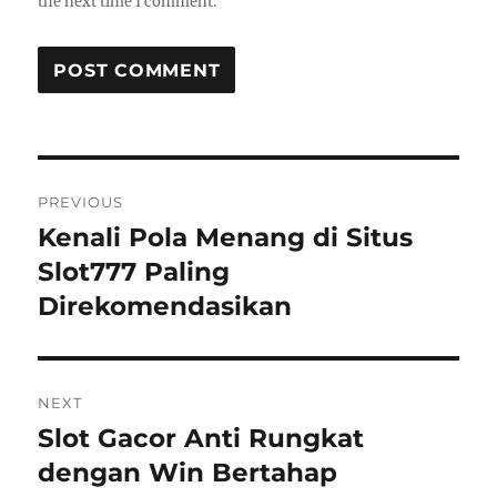
the next time I comment.
Post
PREVIOUS
navigation
Kenali Pola Menang di Situs
Previous
post:
Slot777 Paling
Direkomendasikan
NEXT
Slot Gacor Anti Rungkat
Next
post:
dengan Win Bertahap