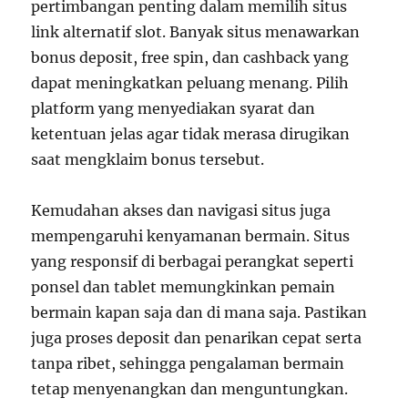
pertimbangan penting dalam memilih situs
link alternatif slot. Banyak situs menawarkan
bonus deposit, free spin, dan cashback yang
dapat meningkatkan peluang menang. Pilih
platform yang menyediakan syarat dan
ketentuan jelas agar tidak merasa dirugikan
saat mengklaim bonus tersebut.
Kemudahan akses dan navigasi situs juga
mempengaruhi kenyamanan bermain. Situs
yang responsif di berbagai perangkat seperti
ponsel dan tablet memungkinkan pemain
bermain kapan saja dan di mana saja. Pastikan
juga proses deposit dan penarikan cepat serta
tanpa ribet, sehingga pengalaman bermain
tetap menyenangkan dan menguntungkan.