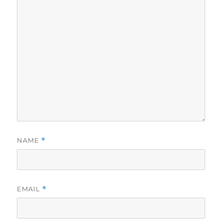
NAME
*
EMAIL
*