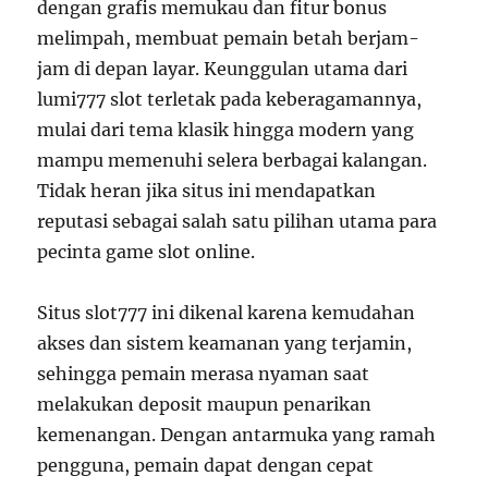
dengan grafis memukau dan fitur bonus
melimpah, membuat pemain betah berjam-
jam di depan layar. Keunggulan utama dari
lumi777 slot terletak pada keberagamannya,
mulai dari tema klasik hingga modern yang
mampu memenuhi selera berbagai kalangan.
Tidak heran jika situs ini mendapatkan
reputasi sebagai salah satu pilihan utama para
pecinta game slot online.
Situs slot777 ini dikenal karena kemudahan
akses dan sistem keamanan yang terjamin,
sehingga pemain merasa nyaman saat
melakukan deposit maupun penarikan
kemenangan. Dengan antarmuka yang ramah
pengguna, pemain dapat dengan cepat