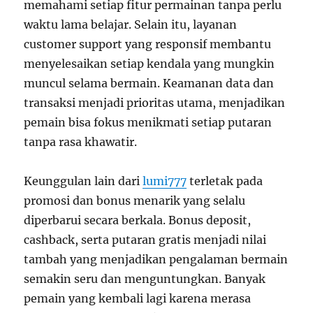
memahami setiap fitur permainan tanpa perlu
waktu lama belajar. Selain itu, layanan
customer support yang responsif membantu
menyelesaikan setiap kendala yang mungkin
muncul selama bermain. Keamanan data dan
transaksi menjadi prioritas utama, menjadikan
pemain bisa fokus menikmati setiap putaran
tanpa rasa khawatir.
Keunggulan lain dari
lumi777
terletak pada
promosi dan bonus menarik yang selalu
diperbarui secara berkala. Bonus deposit,
cashback, serta putaran gratis menjadi nilai
tambah yang menjadikan pengalaman bermain
semakin seru dan menguntungkan. Banyak
pemain yang kembali lagi karena merasa