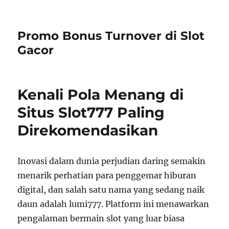
Promo Bonus Turnover di Slot
Gacor
Kenali Pola Menang di
Situs Slot777 Paling
Direkomendasikan
Inovasi dalam dunia perjudian daring semakin
menarik perhatian para penggemar hiburan
digital, dan salah satu nama yang sedang naik
daun adalah lumi777. Platform ini menawarkan
pengalaman bermain slot yang luar biasa