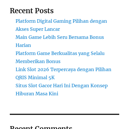
Recent Posts
Platform Digital Gaming Pilihan dengan
Akses Super Lancar
Main Game Lebih Seru Bersama Bonus
Harian
Platform Game Berkualitas yang Selalu
Memberikan Bonus
Link Slot 2026 Terpercaya dengan Pilihan
QRIS Minimal 5K
Situs Slot Gacor Hari Ini Dengan Konsep
Hiburan Masa Kini
Recent Comments