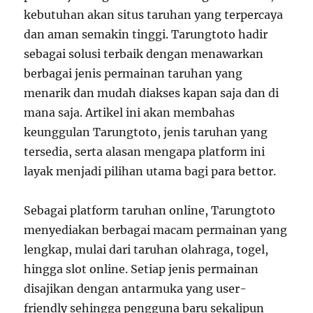
kebutuhan akan situs taruhan yang terpercaya
dan aman semakin tinggi. Tarungtoto hadir
sebagai solusi terbaik dengan menawarkan
berbagai jenis permainan taruhan yang
menarik dan mudah diakses kapan saja dan di
mana saja. Artikel ini akan membahas
keunggulan Tarungtoto, jenis taruhan yang
tersedia, serta alasan mengapa platform ini
layak menjadi pilihan utama bagi para bettor.
Sebagai platform taruhan online, Tarungtoto
menyediakan berbagai macam permainan yang
lengkap, mulai dari taruhan olahraga, togel,
hingga slot online. Setiap jenis permainan
disajikan dengan antarmuka yang user-
friendly sehingga pengguna baru sekalipun