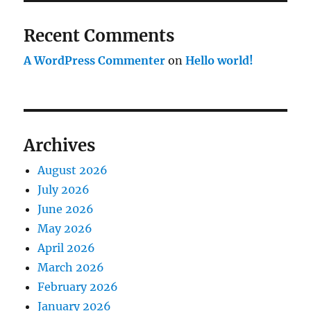
Recent Comments
A WordPress Commenter
on
Hello world!
Archives
August 2026
July 2026
June 2026
May 2026
April 2026
March 2026
February 2026
January 2026