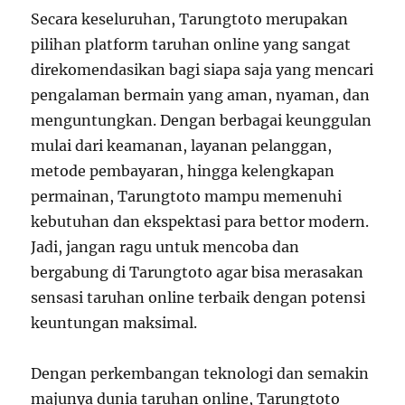
Secara keseluruhan, Tarungtoto merupakan
pilihan platform taruhan online yang sangat
direkomendasikan bagi siapa saja yang mencari
pengalaman bermain yang aman, nyaman, dan
menguntungkan. Dengan berbagai keunggulan
mulai dari keamanan, layanan pelanggan,
metode pembayaran, hingga kelengkapan
permainan, Tarungtoto mampu memenuhi
kebutuhan dan ekspektasi para bettor modern.
Jadi, jangan ragu untuk mencoba dan
bergabung di Tarungtoto agar bisa merasakan
sensasi taruhan online terbaik dengan potensi
keuntungan maksimal.
Dengan perkembangan teknologi dan semakin
majunya dunia taruhan online, Tarungtoto