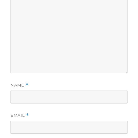
NAME
*
EMAIL
*