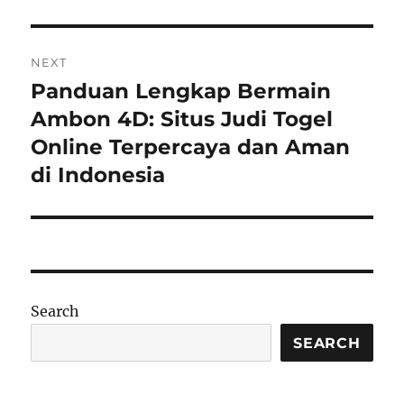
NEXT
Panduan Lengkap Bermain
Next
post:
Ambon 4D: Situs Judi Togel
Online Terpercaya dan Aman
di Indonesia
Search
SEARCH