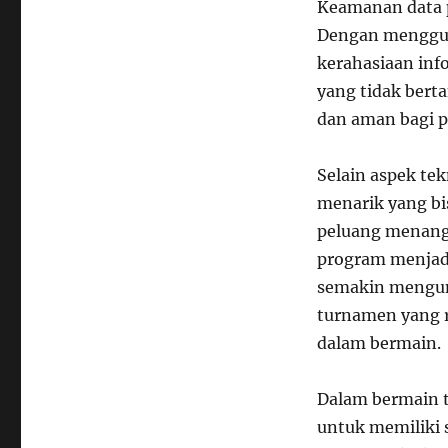
Keamanan data p
Dengan mengguna
kerahasiaan inf
yang tidak bert
dan aman bagi p
Selain aspek te
menarik yang b
peluang menang.
program menjad
semakin mengun
turnamen yang 
dalam bermain.
Dalam bermain t
untuk memiliki 