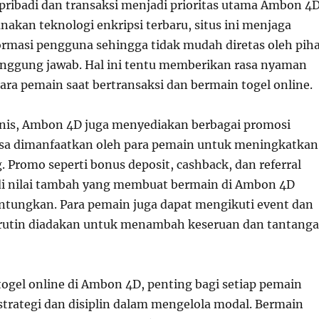
ribadi dan transaksi menjadi prioritas utama Ambon 4D
kan teknologi enkripsi terbaru, situs ini menjaga
ormasi pengguna sehingga tidak mudah diretas oleh pih
anggung jawab. Hal ini tentu memberikan rasa nyaman
ara pemain saat bertransaksi dan bermain togel online.
knis, Ambon 4D juga menyediakan berbagai promosi
isa dimanfaatkan oleh para pemain untuk meningkatkan
 Promo seperti bonus deposit, cashback, dan referral
i nilai tambah yang membuat bermain di Ambon 4D
tungkan. Para pemain juga dapat mengikuti event dan
rutin diadakan untuk menambah keseruan dan tantang
ogel online di Ambon 4D, penting bagi setiap pemain
strategi dan disiplin dalam mengelola modal. Bermain