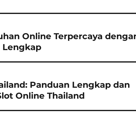
ruhan Online Terpercaya denga
n Lengkap
ailand: Panduan Lengkap dan
ot Online Thailand