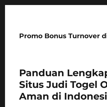
Promo Bonus Turnover di
Panduan Lengka
Situs Judi Togel 
Aman di Indones