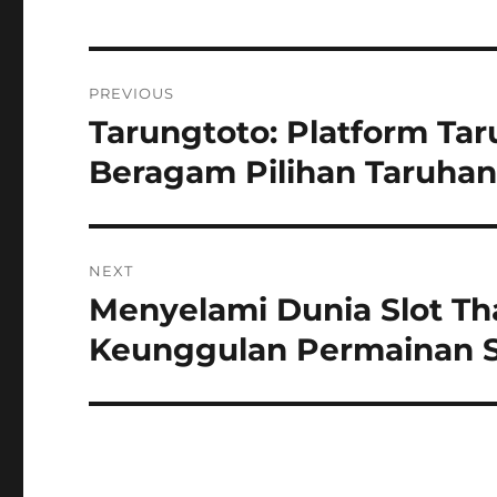
Post
PREVIOUS
navigation
Tarungtoto: Platform Ta
Previous
post:
Beragam Pilihan Taruha
NEXT
Menyelami Dunia Slot Th
Next
post:
Keunggulan Permainan Sl