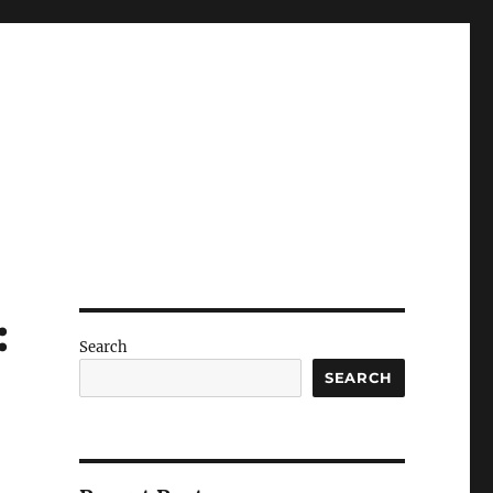
:
Search
SEARCH