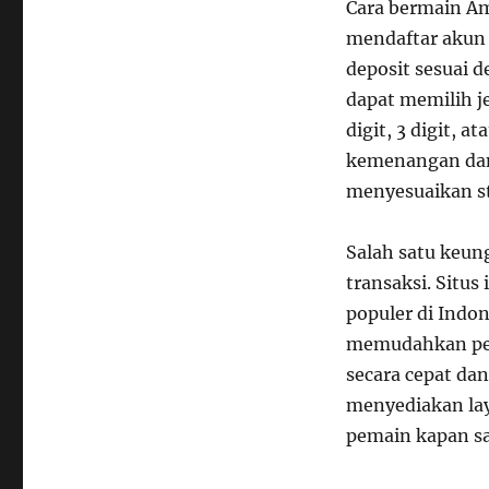
Cara bermain Am
mendaftar akun
deposit sesuai 
dapat memilih je
digit, 3 digit, a
kemenangan dan
menyesuaikan st
Salah satu keu
transaksi. Situ
populer di Indone
memudahkan pem
secara cepat da
menyediakan la
pemain kapan sa