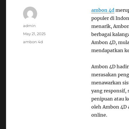
ambon 4d
merupa
populer di Indo
Author
admin
menarik, Ambon 
Posted
May 21, 2025
berbagai kalang
on
Tags
ambon 4d
Ambon 4D, mulai
mendapatkan ke
Ambon 4D hadir s
merasakan peng
menawarkan sis
yang responsif,
penipuan atau k
oleh Ambon 4D a
online.