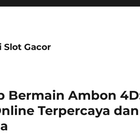
 Slot Gacor
p Bermain Ambon 4D
Online Terpercaya dan
ia