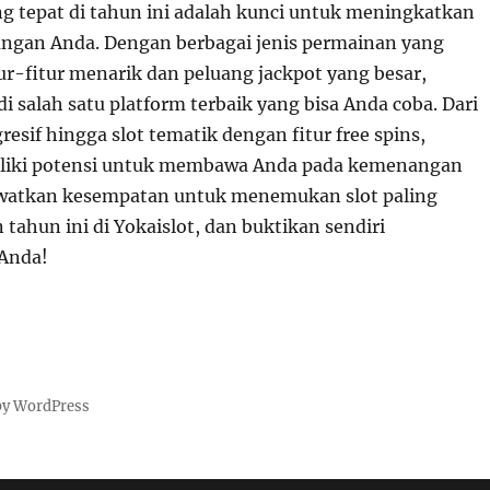
ng tepat di tahun ini adalah kunci untuk meningkatkan
ngan Anda. Dengan berbagai jenis permainan yang
r-fitur menarik dan peluang jackpot yang besar,
i salah satu platform terbaik yang bisa Anda coba. Dari
gresif hingga slot tematik dengan fitur free spins,
iki potensi untuk membawa Anda pada kemenangan
ewatkan kesempatan untuk menemukan slot paling
ahun ini di Yokaislot, dan buktikan sendiri
Anda!
by WordPress