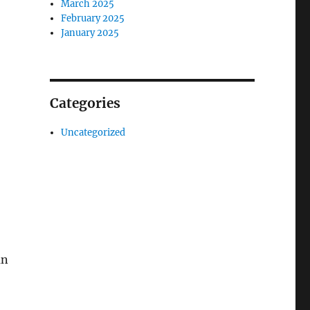
March 2025
February 2025
January 2025
Categories
Uncategorized
an