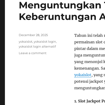
Menguntungkan T
Keberuntungan 
Posted
December 28, 2025
Tahun ini telah
on
Tags
yokaislot
,
yokaislot login
,
permainan slot o
yokaislot login alternatif
pintar dalam me
on
Leave a comment
juga menguntung
Inilah
yang menonjol 
Daftar
Slot
kemenangan. Sal
Paling
yokaislot
, yang
Menguntungkan
potensi jackpot 
Tahun
Ini:
menguntungkan y
Temukan
Keberuntungan
1. Slot Jackpot 
Anda