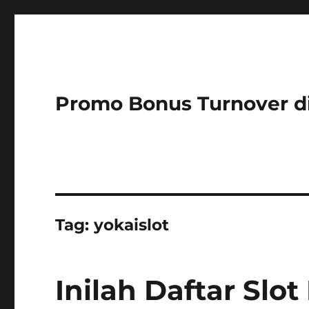
Promo Bonus Turnover di
Tag:
yokaislot
Inilah Daftar Slot