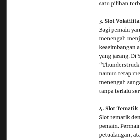
satu pilihan te
3. Slot Volatili
Bagi pemain yang
menengah menjad
keseimbangan an
yang jarang. Di
“Thunderstruck 
namun tetap mem
menengah sanga
tanpa terlalu ser
4. Slot Tematik
Slot tematik den
pemain. Permai
petualangan, at