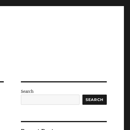
Search
SEARCH