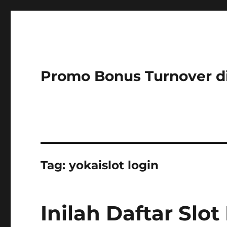
Promo Bonus Turnover di
Tag:
yokaislot login
Inilah Daftar Slot