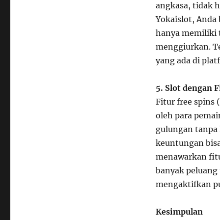
angkasa, tidak
Yokaislot, Anda
hanya memiliki 
menggiurkan. Te
yang ada di plat
5. Slot dengan F
Fitur free spins 
oleh para pemai
gulungan tanpa 
keuntungan bisa 
menawarkan fitur
banyak peluang 
mengaktifkan pu
Kesimpulan