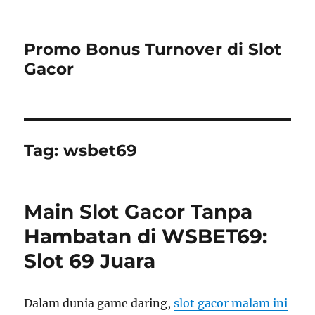
Promo Bonus Turnover di Slot
Gacor
Tag:
wsbet69
Main Slot Gacor Tanpa
Hambatan di WSBET69:
Slot 69 Juara
Dalam dunia game daring,
slot gacor malam ini