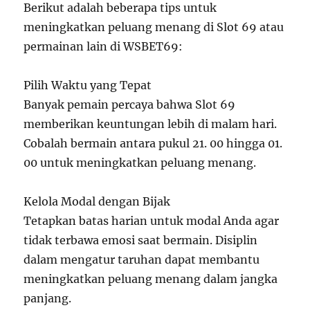
Berikut adalah beberapa tips untuk
meningkatkan peluang menang di Slot 69 atau
permainan lain di WSBET69:
Pilih Waktu yang Tepat
Banyak pemain percaya bahwa Slot 69
memberikan keuntungan lebih di malam hari.
Cobalah bermain antara pukul 21. 00 hingga 01.
00 untuk meningkatkan peluang menang.
Kelola Modal dengan Bijak
Tetapkan batas harian untuk modal Anda agar
tidak terbawa emosi saat bermain. Disiplin
dalam mengatur taruhan dapat membantu
meningkatkan peluang menang dalam jangka
panjang.