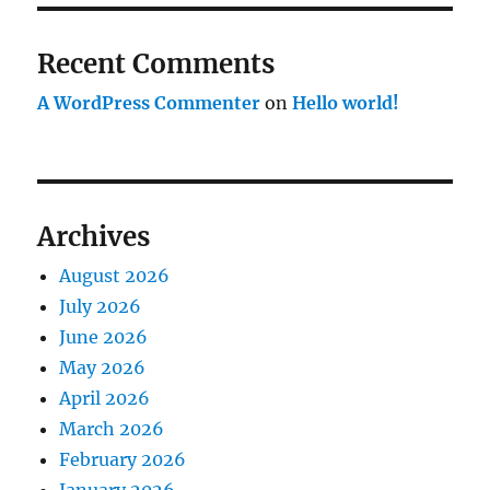
Recent Comments
A WordPress Commenter
on
Hello world!
Archives
August 2026
July 2026
June 2026
May 2026
April 2026
March 2026
February 2026