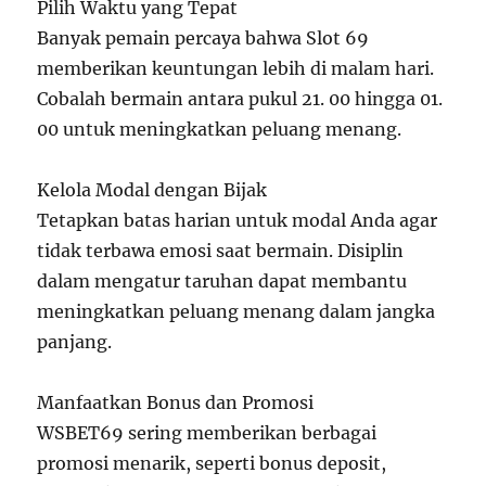
Pilih Waktu yang Tepat
Banyak pemain percaya bahwa Slot 69
memberikan keuntungan lebih di malam hari.
Cobalah bermain antara pukul 21. 00 hingga 01.
00 untuk meningkatkan peluang menang.
Kelola Modal dengan Bijak
Tetapkan batas harian untuk modal Anda agar
tidak terbawa emosi saat bermain. Disiplin
dalam mengatur taruhan dapat membantu
meningkatkan peluang menang dalam jangka
panjang.
Manfaatkan Bonus dan Promosi
WSBET69 sering memberikan berbagai
promosi menarik, seperti bonus deposit,