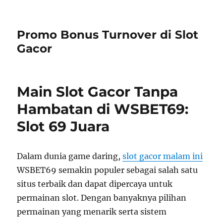
Promo Bonus Turnover di Slot
Gacor
Main Slot Gacor Tanpa
Hambatan di WSBET69:
Slot 69 Juara
Dalam dunia game daring,
slot gacor malam ini
WSBET69 semakin populer sebagai salah satu
situs terbaik dan dapat dipercaya untuk
permainan slot. Dengan banyaknya pilihan
permainan yang menarik serta sistem