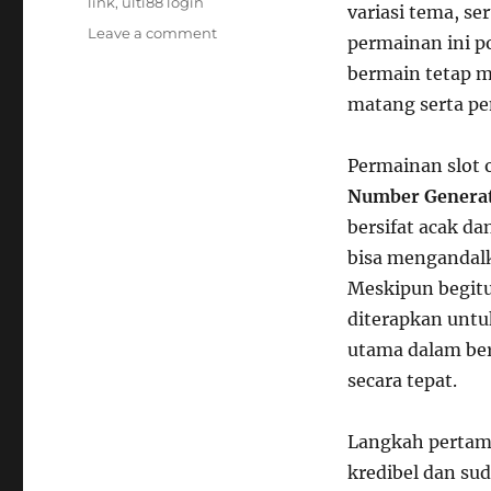
link
,
ulti88 login
variasi tema, s
on
Leave a comment
permainan ini p
Strategi
bermain tetap m
Cerdas
Bermain
matang serta pe
Slot
Online
Permainan slot 
untuk
Hasil
Number Genera
yang
bersifat acak da
Lebih
bisa mengandal
Maksimal
Meskipun begitu
diterapkan untu
utama dalam be
secara tepat.
Langkah pertama
kredibel dan sud