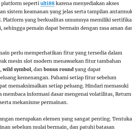
platform seperti
ulti88
karena menyediakan akses
n sistem keamanan yang jelas serta tampilan antarmu
l. Platform yang berkualitas umumnya memiliki sertifika
mi, sehingga pemain dapat bermain dengan rasa aman da
main perlu memperhatikan fitur yang tersedia dalam
yak mesin slot modern menawarkan fitur tambahan
,
wild symbol
, dan
bonus round
yang dapat
eluang kemenangan. Pahami setiap fitur sebelum
pat memaksimalkan setiap peluang. Hindari memasuki
 membaca informasi dasar mengenai volatilitas, Return
, serta mekanisme permainan.
ngan merupakan elemen yang sangat penting. Tentuk
nan sebelum mulai bermain, dan patuhi batasan