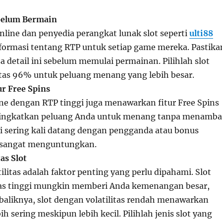
belum Bermain
nline dan penyedia perangkat lunak slot seperti
ulti88
ormasi tentang RTP untuk setiap game mereka. Pastika
 detail ini sebelum memulai permainan. Pilihlah slot
tas 96% untuk peluang menang yang lebih besar.
r Free Spins
ine dengan RTP tinggi juga menawarkan fitur Free Spins
ingkatkan peluang Anda untuk menang tanpa menamb
ni sering kali datang dengan pengganda atau bonus
sangat menguntungkan.
as Slot
tilitas adalah faktor penting yang perlu dipahami. Slot
tas tinggi mungkin memberi Anda kemenangan besar,
ebaliknya, slot dengan volatilitas rendah menawarkan
 sering meskipun lebih kecil. Pilihlah jenis slot yang