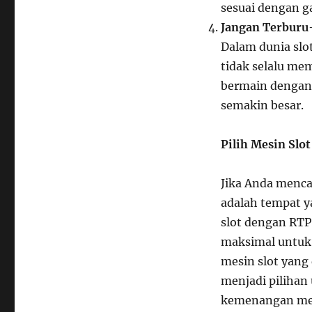
sesuai dengan g
Jangan Terburu
Dalam dunia slo
tidak selalu me
bermain dengan
semakin besar.
Pilih Mesin Slo
Jika Anda menca
adalah tempat y
slot dengan RTP
maksimal untuk 
mesin slot yang
menjadi pilihan
kemenangan me