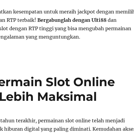
watkan kesempatan untuk meraih jackpot dengan memili
gan RTP terbaik!
Bergabunglah dengan Ulti88
dan
slot dengan RTP tinggi yang bisa mengubah permainan
engalaman yang menguntungkan.
ermain Slot Online
 Lebih Maksimal
tahun terakhir, permainan slot online telah menjadi
uk hiburan digital yang paling diminati. Kemudahan akse