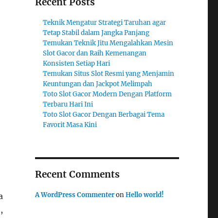
Recent Posts
Teknik Mengatur Strategi Taruhan agar
Tetap Stabil dalam Jangka Panjang
Temukan Teknik Jitu Mengalahkan Mesin
Slot Gacor dan Raih Kemenangan
Konsisten Setiap Hari
Temukan Situs Slot Resmi yang Menjamin
Keuntungan dan Jackpot Melimpah
Toto Slot Gacor Modern Dengan Platform
Terbaru Hari Ini
Toto Slot Gacor Dengan Berbagai Tema
Favorit Masa Kini
Recent Comments
A WordPress Commenter
on
Hello world!
a
,