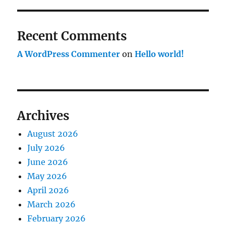
Recent Comments
A WordPress Commenter
on
Hello world!
Archives
August 2026
July 2026
June 2026
May 2026
April 2026
March 2026
February 2026