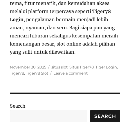
tema, fitur menarik, dan kemudahan akses
melalui platform terpercaya seperti
Tiger78
Login
, pengalaman bermain menjadi lebih
aman, nyaman, dan seru. Bagi siapa pun yang
mencari hiburan sekaligus kesempatan meraih
kemenangan besar, slot online adalah pilihan
yang sulit untuk dilewatkan.
Posted
Tags
November 30, 2025
situs slot
,
Situs Tiger78
,
Tiger Login
,
on
on
Tiger78
,
Tiger78 Slot
Leave a comment
Sensasi
Menang
Besar
dengan
Slot
Search
Online
yang
SEARCH
Seru
dan