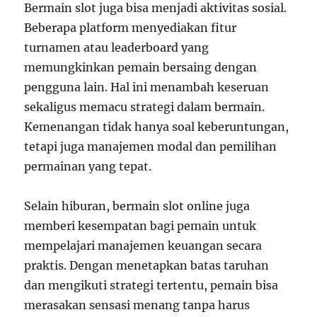
Bermain slot juga bisa menjadi aktivitas sosial.
Beberapa platform menyediakan fitur
turnamen atau leaderboard yang
memungkinkan pemain bersaing dengan
pengguna lain. Hal ini menambah keseruan
sekaligus memacu strategi dalam bermain.
Kemenangan tidak hanya soal keberuntungan,
tetapi juga manajemen modal dan pemilihan
permainan yang tepat.
Selain hiburan, bermain slot online juga
memberi kesempatan bagi pemain untuk
mempelajari manajemen keuangan secara
praktis. Dengan menetapkan batas taruhan
dan mengikuti strategi tertentu, pemain bisa
merasakan sensasi menang tanpa harus