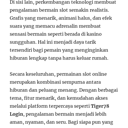
Di sisi lain, perkembangan teknologi membuat
pengalaman bermain slot semakin realistis.
Grafis yang menarik, animasi halus, dan efek
suara yang memacu adrenalin membuat
sensasi bermain seperti berada di kasino
sungguhan. Hal ini menjadi daya tarik
tersendiri bagi pemain yang menginginkan
hiburan lengkap tanpa harus keluar rumah.
Secara keseluruhan, permainan slot online
merupakan kombinasi sempurna antara
hiburan dan peluang menang. Dengan berbagai
tema, fitur menarik, dan kemudahan akses
melalui platform terpercaya seperti
Tiger78
Login
, pengalaman bermain menjadi lebih
aman, nyaman, dan seru. Bagi siapa pun yang