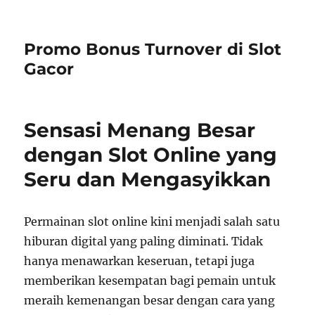
Promo Bonus Turnover di Slot
Gacor
Sensasi Menang Besar
dengan Slot Online yang
Seru dan Mengasyikkan
Permainan slot online kini menjadi salah satu
hiburan digital yang paling diminati. Tidak
hanya menawarkan keseruan, tetapi juga
memberikan kesempatan bagi pemain untuk
meraih kemenangan besar dengan cara yang