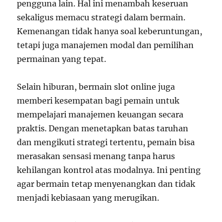
pengguna lain. Hal ini menambah keseruan
sekaligus memacu strategi dalam bermain.
Kemenangan tidak hanya soal keberuntungan,
tetapi juga manajemen modal dan pemilihan
permainan yang tepat.
Selain hiburan, bermain slot online juga
memberi kesempatan bagi pemain untuk
mempelajari manajemen keuangan secara
praktis. Dengan menetapkan batas taruhan
dan mengikuti strategi tertentu, pemain bisa
merasakan sensasi menang tanpa harus
kehilangan kontrol atas modalnya. Ini penting
agar bermain tetap menyenangkan dan tidak
menjadi kebiasaan yang merugikan.