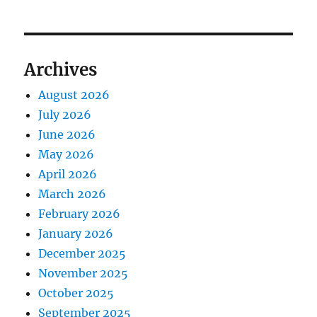
Archives
August 2026
July 2026
June 2026
May 2026
April 2026
March 2026
February 2026
January 2026
December 2025
November 2025
October 2025
September 2025