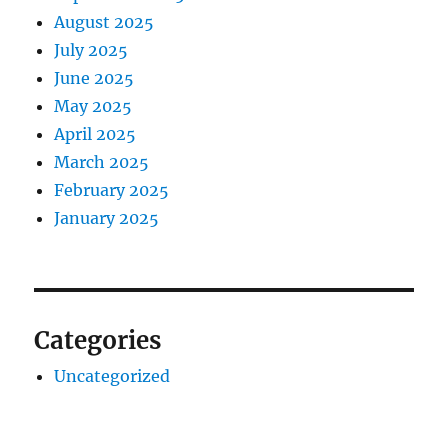
August 2025
July 2025
June 2025
May 2025
April 2025
March 2025
February 2025
January 2025
Categories
Uncategorized