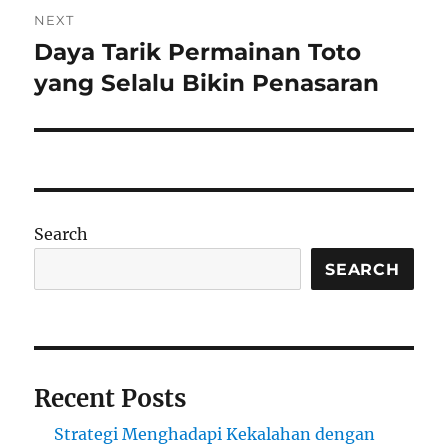
NEXT
Daya Tarik Permainan Toto
Next
post:
yang Selalu Bikin Penasaran
Search
SEARCH
Recent Posts
Strategi Menghadapi Kekalahan dengan