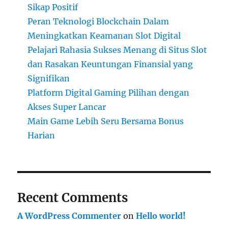
Sikap Positif
Peran Teknologi Blockchain Dalam
Meningkatkan Keamanan Slot Digital
Pelajari Rahasia Sukses Menang di Situs Slot
dan Rasakan Keuntungan Finansial yang
Signifikan
Platform Digital Gaming Pilihan dengan
Akses Super Lancar
Main Game Lebih Seru Bersama Bonus
Harian
Recent Comments
A WordPress Commenter
on
Hello world!