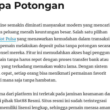
npa Potongan
line semakin diminati masyarakat modern yang mencari
us peluang meraih keuntungan besar. Salah satu pilihan
lot Pulsa
yang menawarkan kemudahan dalam transaksi
emain melakukan deposit pulsa tanpa potongan secar
onsel mereka. Fitur ini memudahkan akses bagi penggun
ain tanpa harus repot dengan proses transfer bank atau
n yang terkadang memakan waktu lama. Dengan sistem
 cepat, setiap orang bisa menikmati permainan favorit
di mana saja tanpa hambatan.
a dari platform ini terletak pada jaminan keamanan da
 pihak Slot88 Resmi. Situs resmi ini sudah terintegrasi
n memiliki lisensi lengkap, sehingga pemain merasa ama