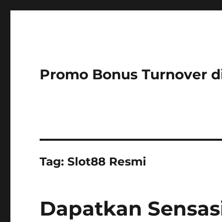
Promo Bonus Turnover di
Tag:
Slot88 Resmi
Dapatkan Sensas