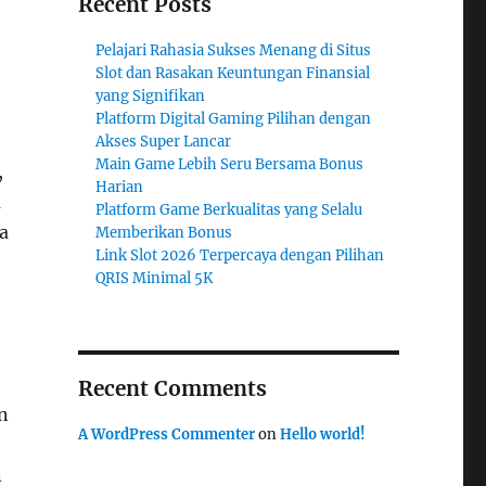
Recent Posts
Pelajari Rahasia Sukses Menang di Situs
Slot dan Rasakan Keuntungan Finansial
yang Signifikan
Platform Digital Gaming Pilihan dengan
Akses Super Lancar
Main Game Lebih Seru Bersama Bonus
,
Harian
a
Platform Game Berkualitas yang Selalu
a
Memberikan Bonus
Link Slot 2026 Terpercaya dengan Pilihan
QRIS Minimal 5K
Recent Comments
n
A WordPress Commenter
on
Hello world!
n