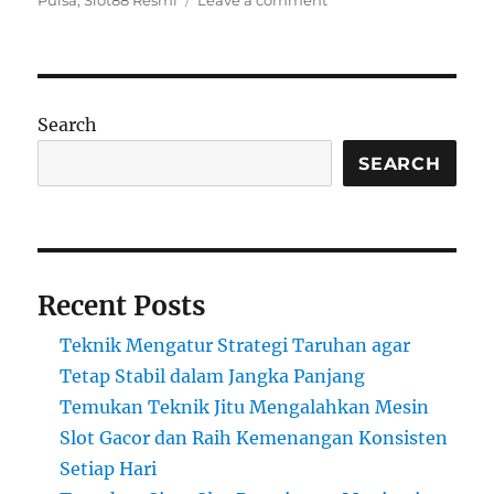
Pulsa
,
Slot88 Resmi
Leave a comment
Dapatkan
Sensasi
Menang
Nyata
di
Search
Slot88
Resmi
SEARCH
Tanpa
Potongan
Recent Posts
Teknik Mengatur Strategi Taruhan agar
Tetap Stabil dalam Jangka Panjang
Temukan Teknik Jitu Mengalahkan Mesin
Slot Gacor dan Raih Kemenangan Konsisten
Setiap Hari