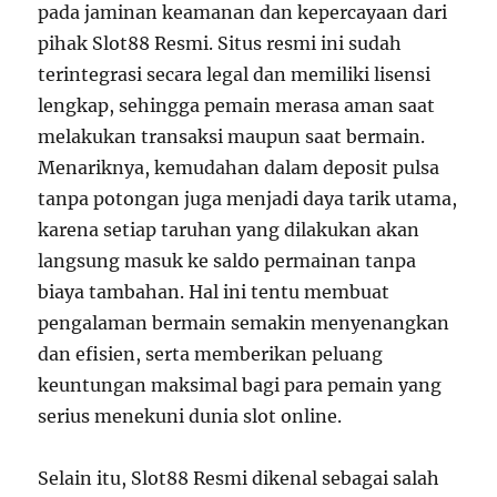
pada jaminan keamanan dan kepercayaan dari
pihak Slot88 Resmi. Situs resmi ini sudah
terintegrasi secara legal dan memiliki lisensi
lengkap, sehingga pemain merasa aman saat
melakukan transaksi maupun saat bermain.
Menariknya, kemudahan dalam deposit pulsa
tanpa potongan juga menjadi daya tarik utama,
karena setiap taruhan yang dilakukan akan
langsung masuk ke saldo permainan tanpa
biaya tambahan. Hal ini tentu membuat
pengalaman bermain semakin menyenangkan
dan efisien, serta memberikan peluang
keuntungan maksimal bagi para pemain yang
serius menekuni dunia slot online.
Selain itu, Slot88 Resmi dikenal sebagai salah