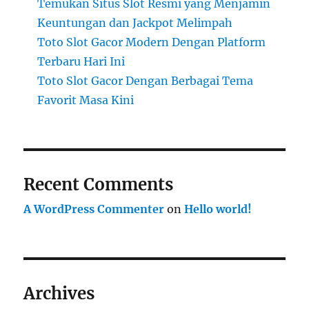
Temukan Situs Slot Resmi yang Menjamin
Keuntungan dan Jackpot Melimpah
Toto Slot Gacor Modern Dengan Platform
Terbaru Hari Ini
Toto Slot Gacor Dengan Berbagai Tema
Favorit Masa Kini
Recent Comments
A WordPress Commenter
on
Hello world!
Archives