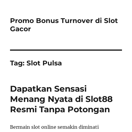
Promo Bonus Turnover di Slot
Gacor
Tag:
Slot Pulsa
Dapatkan Sensasi
Menang Nyata di Slot88
Resmi Tanpa Potongan
Bermain slot online semakin diminati