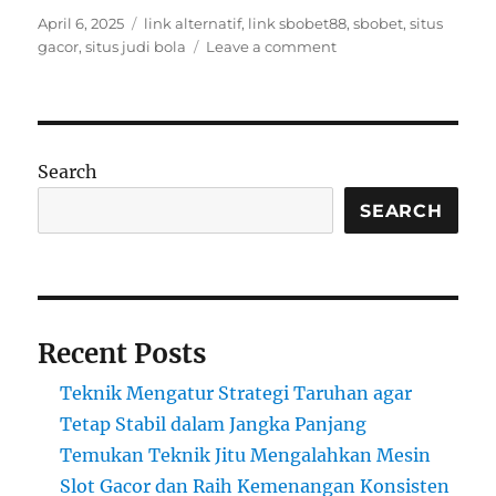
Posted
Tags
April 6, 2025
link alternatif
,
link sbobet88
,
sbobet
,
situs
on
on
gacor
,
situs judi bola
Leave a comment
Tingkat
Kepercayaan
Tinggi
Jadikan
SBOBET88
Search
Pemain
Kunci
SEARCH
dalam
Dunia
Bola
Online
Recent Posts
Teknik Mengatur Strategi Taruhan agar
Tetap Stabil dalam Jangka Panjang
Temukan Teknik Jitu Mengalahkan Mesin
Slot Gacor dan Raih Kemenangan Konsisten