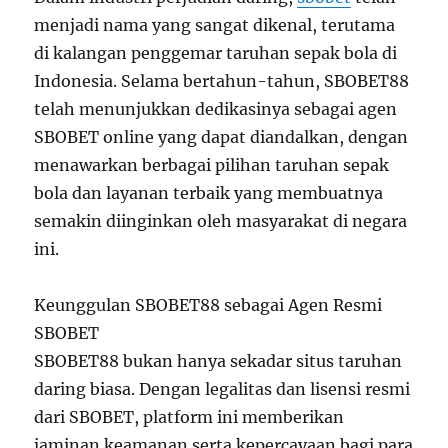
menjadi nama yang sangat dikenal, terutama
di kalangan penggemar taruhan sepak bola di
Indonesia. Selama bertahun-tahun, SBOBET88
telah menunjukkan dedikasinya sebagai agen
SBOBET online yang dapat diandalkan, dengan
menawarkan berbagai pilihan taruhan sepak
bola dan layanan terbaik yang membuatnya
semakin diinginkan oleh masyarakat di negara
ini.
Keunggulan SBOBET88 sebagai Agen Resmi
SBOBET
SBOBET88 bukan hanya sekadar situs taruhan
daring biasa. Dengan legalitas dan lisensi resmi
dari SBOBET, platform ini memberikan
jaminan keamanan serta kepercayaan bagi para