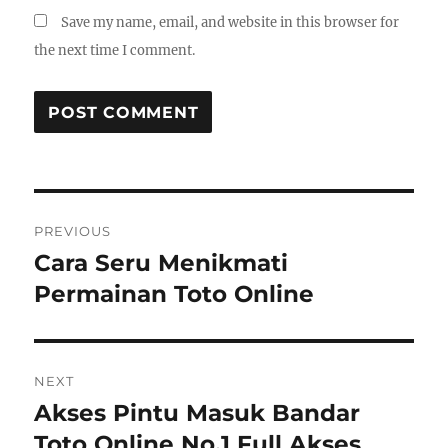
Save my name, email, and website in this browser for
the next time I comment.
Post
PREVIOUS
navigation
Cara Seru Menikmati
Previous
post:
Permainan Toto Online
NEXT
Akses Pintu Masuk Bandar
Next
post:
Toto Online No.1 Full Akses