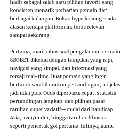
hadir sebagai salah satu pilihan favorit yang
konsisten menarik perhatian pemain dari
berbagai kalangan. Bukan hype kosong—ada
alasan kenapa platform ini terus relevan
sampai sekarang.
Pertama, mari bahas soal pengalaman bermain.
SBOBET dikenal dengan tampilan yang rapi,
navigasi yang simpel, dan informasi yang
tersaji real-time. Buat pemain yang ingin
bertaruh sambil nonton pertandingan, ini jelas
jadi nilai plus. Odds diperbarui cepat, statistik
pertandingan lengkap, dan pilihan pasar
taruhan super variatif—mulai dari handicap
Asia, over/under, hingga taruhan khusus
seperti pencetak gol pertama. Intinya, kamu