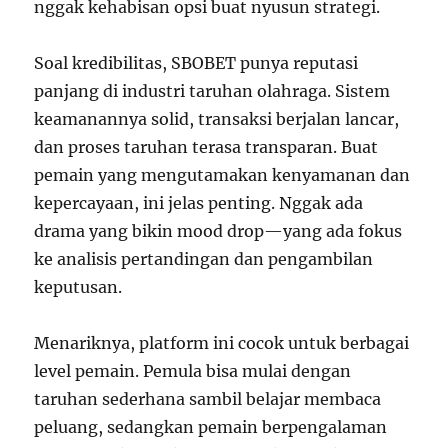
nggak kehabisan opsi buat nyusun strategi.
Soal kredibilitas, SBOBET punya reputasi
panjang di industri taruhan olahraga. Sistem
keamanannya solid, transaksi berjalan lancar,
dan proses taruhan terasa transparan. Buat
pemain yang mengutamakan kenyamanan dan
kepercayaan, ini jelas penting. Nggak ada
drama yang bikin mood drop—yang ada fokus
ke analisis pertandingan dan pengambilan
keputusan.
Menariknya, platform ini cocok untuk berbagai
level pemain. Pemula bisa mulai dengan
taruhan sederhana sambil belajar membaca
peluang, sedangkan pemain berpengalaman