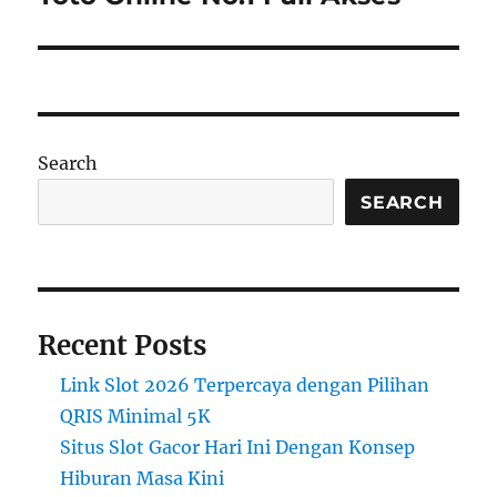
Search
SEARCH
Recent Posts
Link Slot 2026 Terpercaya dengan Pilihan
QRIS Minimal 5K
Situs Slot Gacor Hari Ini Dengan Konsep
Hiburan Masa Kini