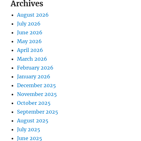
Archives
August 2026
July 2026
June 2026
May 2026
April 2026
March 2026
February 2026
January 2026
December 2025
November 2025
October 2025
September 2025
August 2025
July 2025
June 2025