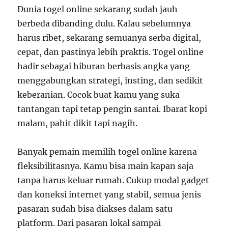
Dunia togel online sekarang sudah jauh
berbeda dibanding dulu. Kalau sebelumnya
harus ribet, sekarang semuanya serba digital,
cepat, dan pastinya lebih praktis. Togel online
hadir sebagai hiburan berbasis angka yang
menggabungkan strategi, insting, dan sedikit
keberanian. Cocok buat kamu yang suka
tantangan tapi tetap pengin santai. Ibarat kopi
malam, pahit dikit tapi nagih.
Banyak pemain memilih togel online karena
fleksibilitasnya. Kamu bisa main kapan saja
tanpa harus keluar rumah. Cukup modal gadget
dan koneksi internet yang stabil, semua jenis
pasaran sudah bisa diakses dalam satu
platform. Dari pasaran lokal sampai