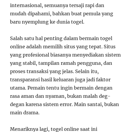
internasional, semuanya tersaji rapi dan
mudah dipahami, bahkan buat pemula yang
baru nyemplung ke dunia togel.
Salah satu hal penting dalam bermain togel
online adalah memilih situs yang tepat. Situs
yang profesional biasanya menyediakan sistem
yang stabil, tampilan ramah pengguna, dan
proses transaksi yang jelas. Selain itu,
transparansi hasil keluaran juga jadi faktor
utama. Pemain tentu ingin bermain dengan
rasa aman dan nyaman, bukan malah deg-
degan karena sistem error. Main santai, bukan
main drama.
Menariknya lagi, togel online saat ini