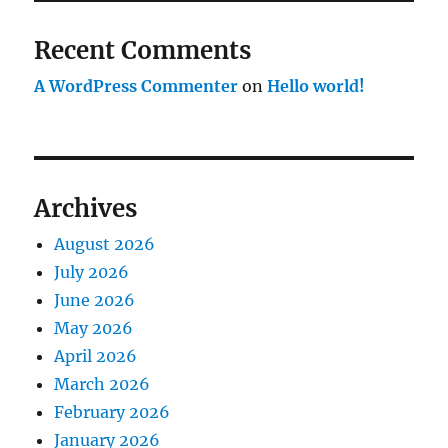
Recent Comments
A WordPress Commenter
on
Hello world!
Archives
August 2026
July 2026
June 2026
May 2026
April 2026
March 2026
February 2026
January 2026