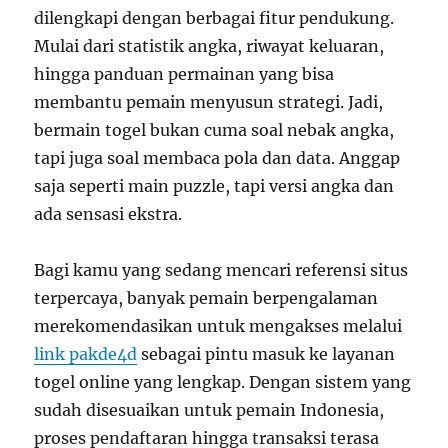
dilengkapi dengan berbagai fitur pendukung.
Mulai dari statistik angka, riwayat keluaran,
hingga panduan permainan yang bisa
membantu pemain menyusun strategi. Jadi,
bermain togel bukan cuma soal nebak angka,
tapi juga soal membaca pola dan data. Anggap
saja seperti main puzzle, tapi versi angka dan
ada sensasi ekstra.
Bagi kamu yang sedang mencari referensi situs
terpercaya, banyak pemain berpengalaman
merekomendasikan untuk mengakses melalui
link pakde4d
sebagai pintu masuk ke layanan
togel online yang lengkap. Dengan sistem yang
sudah disesuaikan untuk pemain Indonesia,
proses pendaftaran hingga transaksi terasa