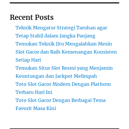
Recent Posts
Teknik Mengatur Strategi Taruhan agar
Tetap Stabil dalam Jangka Panjang
Temukan Teknik Jitu Mengalahkan Mesin
Slot Gacor dan Raih Kemenangan Konsisten
Setiap Hari
Temukan Situs Slot Resmi yang Menjamin
Keuntungan dan Jackpot Melimpah
Toto Slot Gacor Modern Dengan Platform
Terbaru Hari Ini
Toto Slot Gacor Dengan Berbagai Tema
Favorit Masa Kini