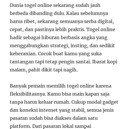
Dunia togel online sekarang sudah jauh
berbeda dibanding dulu. Kalau sebelumnya
harus ribet, sekarang semuanya serba digital,
cepat, dan pastinya lebih praktis. Togel online
hadir sebagai hiburan berbasis angka yang
menggabungkan strategi, insting, dan sedikit
keberanian. Cocok buat kamu yang suka
tantangan tapi tetap pengin santai. Ibarat kopi
malam, pahit dikit tapi nagih.
Banyak pemain memilih togel online karena
fleksibilitasnya. Kamu bisa main kapan saja
tanpa harus keluar rumah. Cukup modal gadget
dan koneksi internet yang stabil, semua jenis
pasaran sudah bisa diakses dalam satu
platform. Dari pasaran lokal sampai