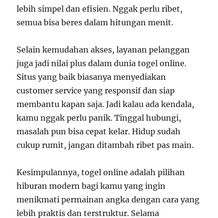
lebih simpel dan efisien. Nggak perlu ribet,
semua bisa beres dalam hitungan menit.
Selain kemudahan akses, layanan pelanggan
juga jadi nilai plus dalam dunia togel online.
Situs yang baik biasanya menyediakan
customer service yang responsif dan siap
membantu kapan saja. Jadi kalau ada kendala,
kamu nggak perlu panik. Tinggal hubungi,
masalah pun bisa cepat kelar. Hidup sudah
cukup rumit, jangan ditambah ribet pas main.
Kesimpulannya, togel online adalah pilihan
hiburan modern bagi kamu yang ingin
menikmati permainan angka dengan cara yang
lebih praktis dan terstruktur. Selama