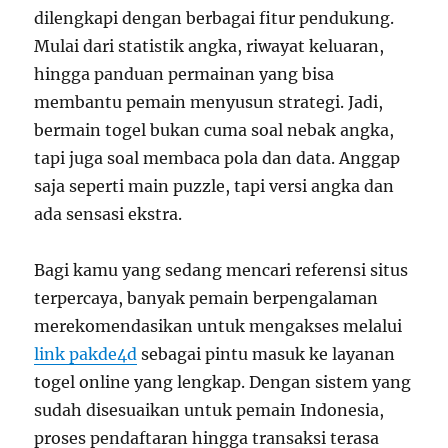
dilengkapi dengan berbagai fitur pendukung.
Mulai dari statistik angka, riwayat keluaran,
hingga panduan permainan yang bisa
membantu pemain menyusun strategi. Jadi,
bermain togel bukan cuma soal nebak angka,
tapi juga soal membaca pola dan data. Anggap
saja seperti main puzzle, tapi versi angka dan
ada sensasi ekstra.
Bagi kamu yang sedang mencari referensi situs
terpercaya, banyak pemain berpengalaman
merekomendasikan untuk mengakses melalui
link pakde4d
sebagai pintu masuk ke layanan
togel online yang lengkap. Dengan sistem yang
sudah disesuaikan untuk pemain Indonesia,
proses pendaftaran hingga transaksi terasa