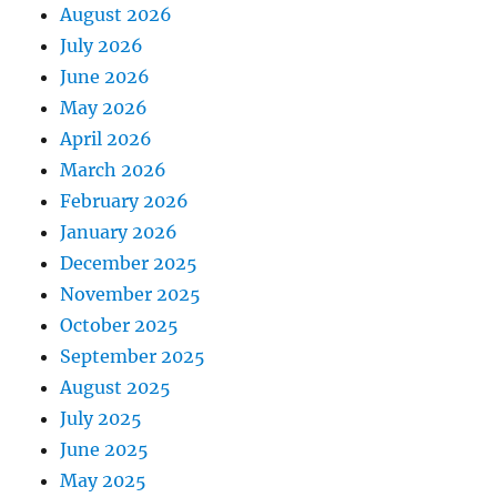
August 2026
July 2026
June 2026
May 2026
April 2026
March 2026
February 2026
January 2026
December 2025
November 2025
October 2025
September 2025
August 2025
July 2025
June 2025
May 2025