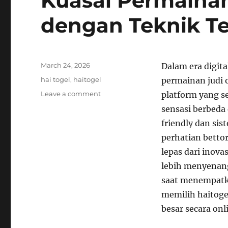
Kuasai Permainan
dengan Teknik Te
Posted
March 24, 2026
Dalam era digita
on
Tags
hai togel
,
haitogel
permainan judi 
on
Leave a comment
platform yang s
Kuasai
sensasi berbeda 
Permainan
friendly dan si
Togel
Online
perhatian bettor
dengan
lepas dari inov
Teknik
lebih menyenan
Teruji
saat menempatka
memilih haitoge
besar secara onl