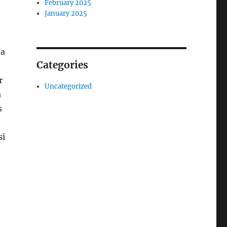
February 2025
January 2025
ta
Categories
r
Uncategorized
a
s
si