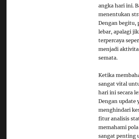
angka hari ini.
menentukan stra
Dengan begitu, 
lebar, apalagi j
terpercaya sepe
menjadi aktivit
semata.
Ketika membahas
sangat vital un
hari ini secara 
Dengan update y
menghindari kes
fitur analisis 
memahami pola a
sangat penting