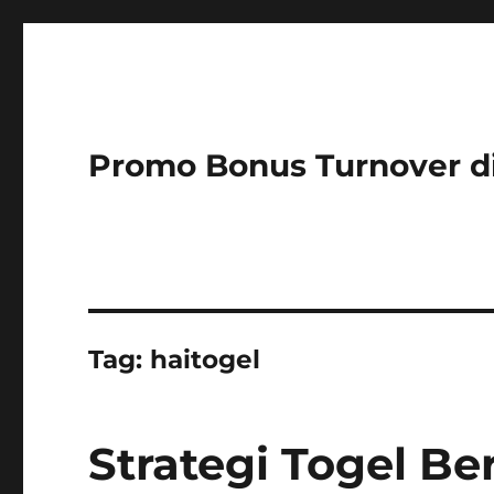
Promo Bonus Turnover di
Tag:
haitogel
Strategi Togel Be