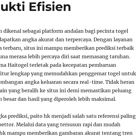
ukti Efisien
 dikenal sebagai platform andalan bagi pecinta togel
apatkan angka akurat dan terpercaya. Dengan layanan
a terbaru, situs ini mampu memberikan prediksi terbaik
na merasa lebih percaya diri saat memasang taruhan.
a Haitogel terletak pada kecepatan pembaruan
 fitur lengkap yang memudahkan penggemar togel untuk
mbangan angka keluaran secara real-time. Tidak heran
ain yang beralih ke situs ini demi memastikan peluang
besar dan hasil yang diperoleh lebih maksimal.
a prediksi, paito hk menjadi salah satu referensi paling
 bettor. Melalui data yang tersusun rapi dan mudah
o hk mampu memberikan gambaran akurat tentang tren