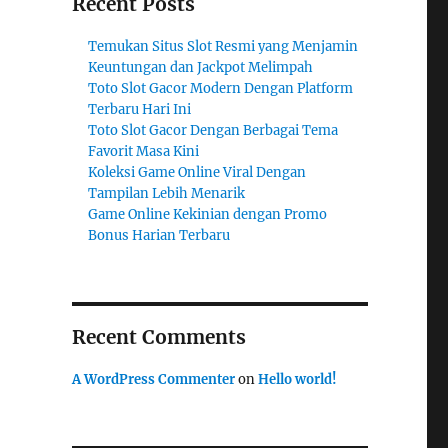
Recent Posts
Temukan Situs Slot Resmi yang Menjamin
Keuntungan dan Jackpot Melimpah
Toto Slot Gacor Modern Dengan Platform
Terbaru Hari Ini
Toto Slot Gacor Dengan Berbagai Tema
Favorit Masa Kini
Koleksi Game Online Viral Dengan
Tampilan Lebih Menarik
Game Online Kekinian dengan Promo
Bonus Harian Terbaru
Recent Comments
A WordPress Commenter
on
Hello world!