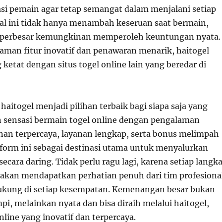
i pemain agar tetap semangat dalam menjalani setiap
al ini tidak hanya menambah keseruan saat bermain,
mperbesar kemungkinan memperoleh keuntungan nyata.
man fitur inovatif dan penawaran menarik, haitogel
etat dengan situs togel online lain yang beredar di
aitogel menjadi pilihan terbaik bagi siapa saja yang
 sensasi bermain togel online dengan pengalaman
an terpercaya, layanan lengkap, serta bonus melimpah
form ini sebagai destinasi utama untuk menyalurkan
secara daring. Tidak perlu ragu lagi, karena setiap langk
ni akan mendapatkan perhatian penuh dari tim profesiona
ukung di setiap kesempatan. Kemenangan besar bukan
pi, melainkan nyata dan bisa diraih melalui haitogel,
nline yang inovatif dan terpercaya.