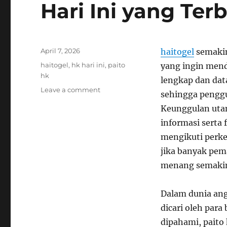
Hari Ini yang Terb
Posted
April 7, 2026
haitogel
semakin
on
Tags
haitogel
,
hk hari ini
,
paito
yang ingin mend
hk
lengkap dan dat
on
Leave a comment
sehingga penggu
Strategi
Keunggulan utam
Togel
Berbasis
informasi serta
Data
mengikuti perke
Paito
jika banyak pem
HK
Hari
menang semakin 
Ini
yang
Dalam dunia angk
Terbukti
Efisien
dicari oleh para
dipahami, pait