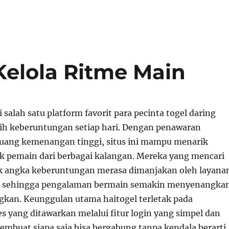
Kelola Ritme Main
salah satu platform favorit para pecinta togel daring
ih keberuntungan setiap hari. Dengan penawaran
uang kemenangan tinggi, situs ini mampu menarik
k pemain dari berbagai kalangan. Mereka yang mencari
k angka keberuntungan merasa dimanjakan oleh layana
, sehingga pengalaman bermain semakin menyenangka
kan. Keunggulan utama haitogel terletak pada
 yang ditawarkan melalui fitur login yang simpel dan
embuat siapa saja bisa bergabung tanpa kendala berarti.