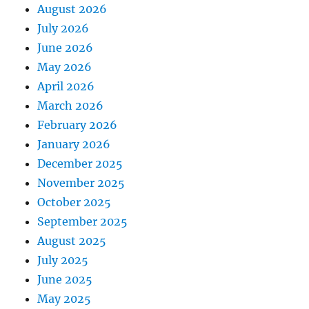
August 2026
July 2026
June 2026
May 2026
April 2026
March 2026
February 2026
January 2026
December 2025
November 2025
October 2025
September 2025
August 2025
July 2025
June 2025
May 2025