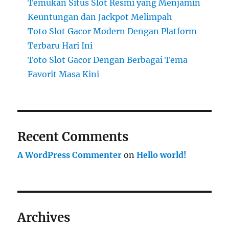
Temukan Situs Slot Resmi yang Menjamin
Keuntungan dan Jackpot Melimpah
Toto Slot Gacor Modern Dengan Platform
Terbaru Hari Ini
Toto Slot Gacor Dengan Berbagai Tema
Favorit Masa Kini
Recent Comments
A WordPress Commenter
on
Hello world!
Archives