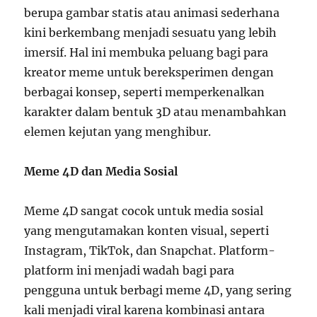
berupa gambar statis atau animasi sederhana
kini berkembang menjadi sesuatu yang lebih
imersif. Hal ini membuka peluang bagi para
kreator meme untuk bereksperimen dengan
berbagai konsep, seperti memperkenalkan
karakter dalam bentuk 3D atau menambahkan
elemen kejutan yang menghibur.
Meme 4D dan Media Sosial
Meme 4D sangat cocok untuk media sosial
yang mengutamakan konten visual, seperti
Instagram, TikTok, dan Snapchat. Platform-
platform ini menjadi wadah bagi para
pengguna untuk berbagi meme 4D, yang sering
kali menjadi viral karena kombinasi antara