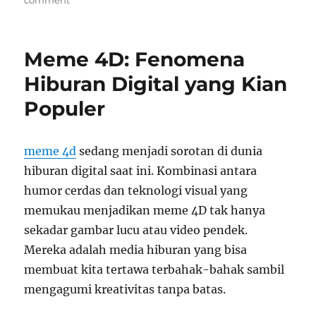
comment
Tingkatkan
Peluang
Jackpot
Meme 4D: Fenomena
dengan
Strategi
Hiburan Digital yang Kian
Bermain
Populer
Toto
Slot
Gacor
Terbaru
meme 4d
sedang menjadi sorotan di dunia
hiburan digital saat ini. Kombinasi antara
humor cerdas dan teknologi visual yang
memukau menjadikan meme 4D tak hanya
sekadar gambar lucu atau video pendek.
Mereka adalah media hiburan yang bisa
membuat kita tertawa terbahak-bahak sambil
mengagumi kreativitas tanpa batas.