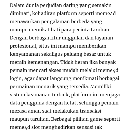
Dalam dunia perjudian daring yang semakin
diminati, kehadiran platform seperti meme4d
menawarkan pengalaman berbeda yang
mampu memikat hati para pecinta taruhan.
Dengan berbagai fitur unggulan dan layanan
profesional, situs ini mampu memberikan
kenyamanan sekaligus peluang besar untuk
meraih kemenangan. Tidak heran jika banyak
pemain mencari akses mudah melalui meme4d
login, agar dapat langsung menikmati berbagai
permainan menarik yang tersedia. Memiliki
sistem keamanan terbaik, platform ini menjaga
data pengguna dengan ketat, sehingga pemain
merasa aman saat melakukan transaksi
maupun taruhan. Berbagai pilihan game seperti
meme4d slot menghadirkan sensasi tak