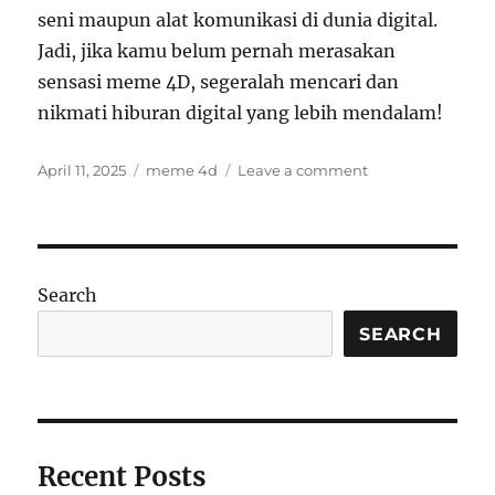
seni maupun alat komunikasi di dunia digital.
Jadi, jika kamu belum pernah merasakan
sensasi meme 4D, segeralah mencari dan
nikmati hiburan digital yang lebih mendalam!
Posted
Tags
on
April 11, 2025
meme 4d
Leave a comment
on
Meme
4D:
Fenomena
Hiburan
Digital
Search
yang
Kian
SEARCH
Populer
Recent Posts