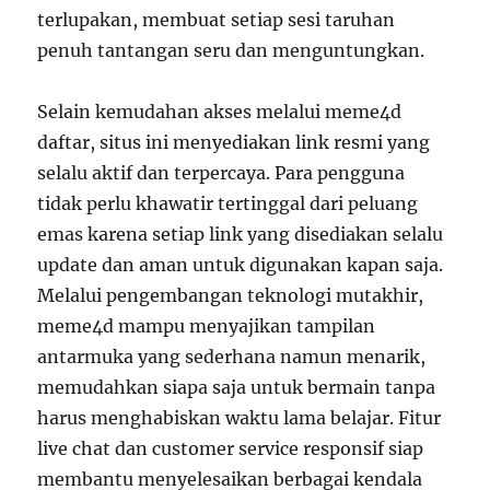
terlupakan, membuat setiap sesi taruhan
penuh tantangan seru dan menguntungkan.
Selain kemudahan akses melalui meme4d
daftar, situs ini menyediakan link resmi yang
selalu aktif dan terpercaya. Para pengguna
tidak perlu khawatir tertinggal dari peluang
emas karena setiap link yang disediakan selalu
update dan aman untuk digunakan kapan saja.
Melalui pengembangan teknologi mutakhir,
meme4d mampu menyajikan tampilan
antarmuka yang sederhana namun menarik,
memudahkan siapa saja untuk bermain tanpa
harus menghabiskan waktu lama belajar. Fitur
live chat dan customer service responsif siap
membantu menyelesaikan berbagai kendala