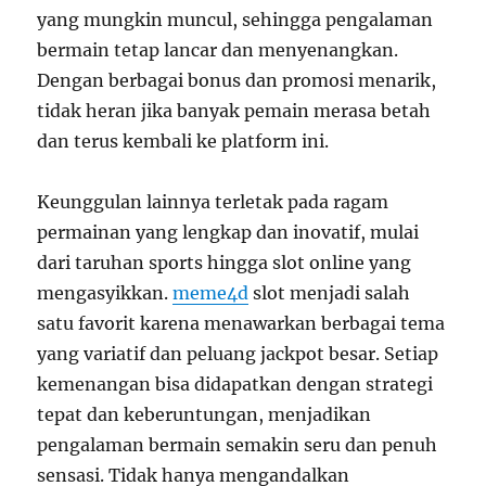
yang mungkin muncul, sehingga pengalaman
bermain tetap lancar dan menyenangkan.
Dengan berbagai bonus dan promosi menarik,
tidak heran jika banyak pemain merasa betah
dan terus kembali ke platform ini.
Keunggulan lainnya terletak pada ragam
permainan yang lengkap dan inovatif, mulai
dari taruhan sports hingga slot online yang
mengasyikkan.
meme4d
slot menjadi salah
satu favorit karena menawarkan berbagai tema
yang variatif dan peluang jackpot besar. Setiap
kemenangan bisa didapatkan dengan strategi
tepat dan keberuntungan, menjadikan
pengalaman bermain semakin seru dan penuh
sensasi. Tidak hanya mengandalkan