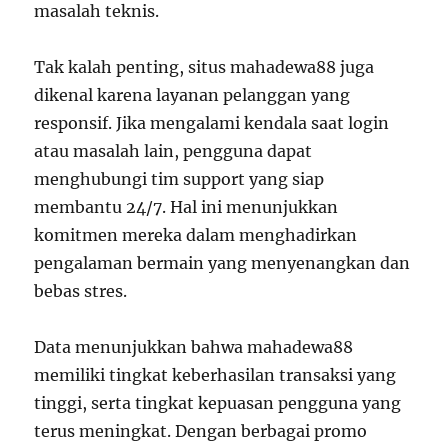
masalah teknis.
Tak kalah penting, situs mahadewa88 juga
dikenal karena layanan pelanggan yang
responsif. Jika mengalami kendala saat login
atau masalah lain, pengguna dapat
menghubungi tim support yang siap
membantu 24/7. Hal ini menunjukkan
komitmen mereka dalam menghadirkan
pengalaman bermain yang menyenangkan dan
bebas stres.
Data menunjukkan bahwa mahadewa88
memiliki tingkat keberhasilan transaksi yang
tinggi, serta tingkat kepuasan pengguna yang
terus meningkat. Dengan berbagai promo