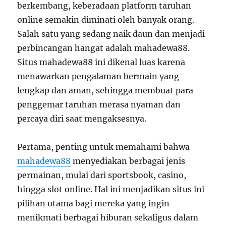
berkembang, keberadaan platform taruhan
online semakin diminati oleh banyak orang.
Salah satu yang sedang naik daun dan menjadi
perbincangan hangat adalah mahadewa88.
Situs mahadewa88 ini dikenal luas karena
menawarkan pengalaman bermain yang
lengkap dan aman, sehingga membuat para
penggemar taruhan merasa nyaman dan
percaya diri saat mengaksesnya.
Pertama, penting untuk memahami bahwa
mahadewa88
menyediakan berbagai jenis
permainan, mulai dari sportsbook, casino,
hingga slot online. Hal ini menjadikan situs ini
pilihan utama bagi mereka yang ingin
menikmati berbagai hiburan sekaligus dalam