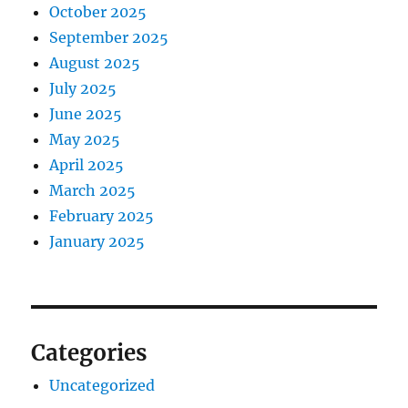
October 2025
September 2025
August 2025
July 2025
June 2025
May 2025
April 2025
March 2025
February 2025
January 2025
Categories
Uncategorized