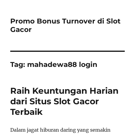
Promo Bonus Turnover di Slot
Gacor
Tag:
mahadewa88 login
Raih Keuntungan Harian
dari Situs Slot Gacor
Terbaik
Dalam jagat hiburan daring yang semakin