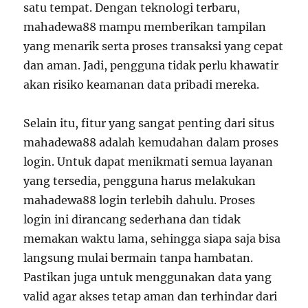
satu tempat. Dengan teknologi terbaru,
mahadewa88 mampu memberikan tampilan
yang menarik serta proses transaksi yang cepat
dan aman. Jadi, pengguna tidak perlu khawatir
akan risiko keamanan data pribadi mereka.
Selain itu, fitur yang sangat penting dari situs
mahadewa88 adalah kemudahan dalam proses
login. Untuk dapat menikmati semua layanan
yang tersedia, pengguna harus melakukan
mahadewa88 login terlebih dahulu. Proses
login ini dirancang sederhana dan tidak
memakan waktu lama, sehingga siapa saja bisa
langsung mulai bermain tanpa hambatan.
Pastikan juga untuk menggunakan data yang
valid agar akses tetap aman dan terhindar dari