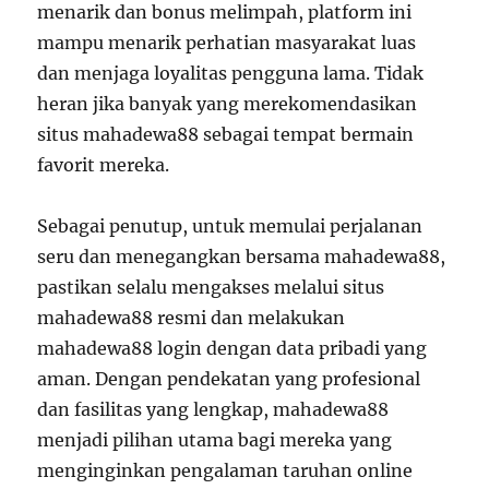
menarik dan bonus melimpah, platform ini
mampu menarik perhatian masyarakat luas
dan menjaga loyalitas pengguna lama. Tidak
heran jika banyak yang merekomendasikan
situs mahadewa88 sebagai tempat bermain
favorit mereka.
Sebagai penutup, untuk memulai perjalanan
seru dan menegangkan bersama mahadewa88,
pastikan selalu mengakses melalui situs
mahadewa88 resmi dan melakukan
mahadewa88 login dengan data pribadi yang
aman. Dengan pendekatan yang profesional
dan fasilitas yang lengkap, mahadewa88
menjadi pilihan utama bagi mereka yang
menginginkan pengalaman taruhan online