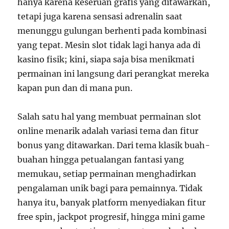
hanya karena keseruan grafis yang ditawarkan,
tetapi juga karena sensasi adrenalin saat
menunggu gulungan berhenti pada kombinasi
yang tepat. Mesin slot tidak lagi hanya ada di
kasino fisik; kini, siapa saja bisa menikmati
permainan ini langsung dari perangkat mereka
kapan pun dan di mana pun.
Salah satu hal yang membuat permainan slot
online menarik adalah variasi tema dan fitur
bonus yang ditawarkan. Dari tema klasik buah-
buahan hingga petualangan fantasi yang
memukau, setiap permainan menghadirkan
pengalaman unik bagi para pemainnya. Tidak
hanya itu, banyak platform menyediakan fitur
free spin, jackpot progresif, hingga mini game