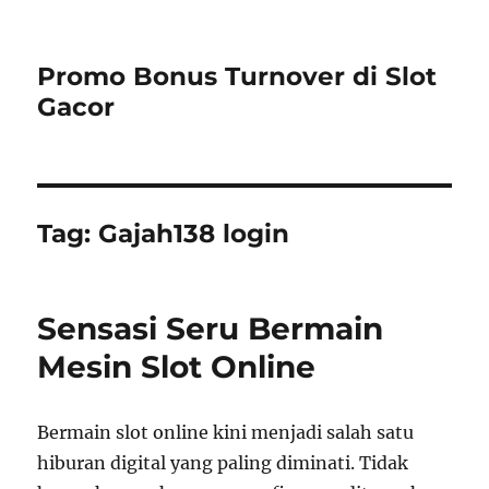
Promo Bonus Turnover di Slot
Gacor
Tag:
Gajah138 login
Sensasi Seru Bermain
Mesin Slot Online
Bermain slot online kini menjadi salah satu
hiburan digital yang paling diminati. Tidak