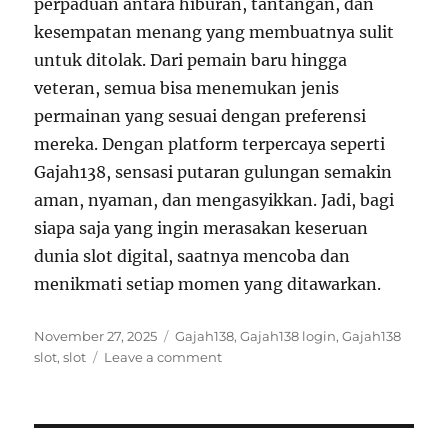
perpaduan antara hiburan, tantangan, dan
kesempatan menang yang membuatnya sulit
untuk ditolak. Dari pemain baru hingga
veteran, semua bisa menemukan jenis
permainan yang sesuai dengan preferensi
mereka. Dengan platform terpercaya seperti
Gajah138, sensasi putaran gulungan semakin
aman, nyaman, dan mengasyikkan. Jadi, bagi
siapa saja yang ingin merasakan keseruan
dunia slot digital, saatnya mencoba dan
menikmati setiap momen yang ditawarkan.
Posted
Tags
November 27, 2025
Gajah138
,
Gajah138 login
,
Gajah138
on
on
slot
,
slot
Leave a comment
Sensasi
Seru
Bermain
Mesin