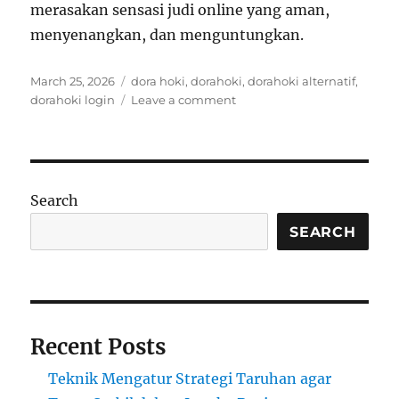
merasakan sensasi judi online yang aman,
menyenangkan, dan menguntungkan.
Posted
Tags
March 25, 2026
dora hoki
,
dorahoki
,
dorahoki alternatif
,
on
on
dorahoki login
Leave a comment
Tembus
Maxwin
Lebih
Cepat
di
Search
Situs
Slot
SEARCH
Gampang
Maxwin
Recent Posts
Teknik Mengatur Strategi Taruhan agar