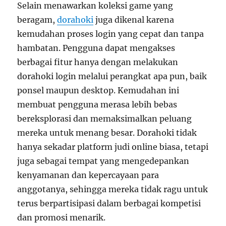
Selain menawarkan koleksi game yang
beragam,
dorahoki
juga dikenal karena
kemudahan proses login yang cepat dan tanpa
hambatan. Pengguna dapat mengakses
berbagai fitur hanya dengan melakukan
dorahoki login melalui perangkat apa pun, baik
ponsel maupun desktop. Kemudahan ini
membuat pengguna merasa lebih bebas
bereksplorasi dan memaksimalkan peluang
mereka untuk menang besar. Dorahoki tidak
hanya sekadar platform judi online biasa, tetapi
juga sebagai tempat yang mengedepankan
kenyamanan dan kepercayaan para
anggotanya, sehingga mereka tidak ragu untuk
terus berpartisipasi dalam berbagai kompetisi
dan promosi menarik.