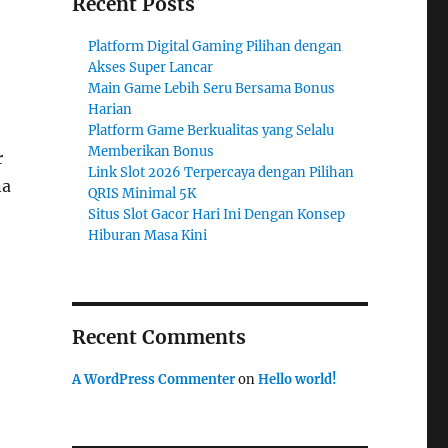
Recent Posts
Platform Digital Gaming Pilihan dengan
Akses Super Lancar
Main Game Lebih Seru Bersama Bonus
Harian
Platform Game Berkualitas yang Selalu
Memberikan Bonus
r
Link Slot 2026 Terpercaya dengan Pilihan
na
QRIS Minimal 5K
Situs Slot Gacor Hari Ini Dengan Konsep
Hiburan Masa Kini
Recent Comments
A WordPress Commenter
on
Hello world!