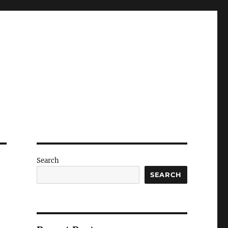
Search
SEARCH