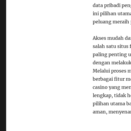
data pribadi pe
ini pilihan utam
peluang meraih
Akses mudah da
salah satu situs
paling penting 
dengan melakuka
Melalui proses 
berbagai fitur m
casino yang me
lengkap, tidak h
pilihan utama b
aman, menyena