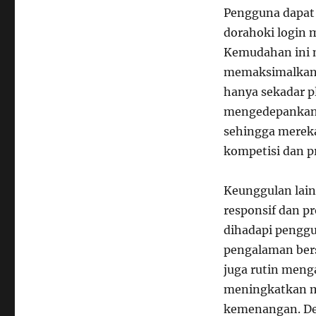
Pengguna dapat
dorahoki login 
Kemudahan ini 
memaksimalkan 
hanya sekadar pl
mengedepankan 
sehingga mereka
kompetisi dan p
Keunggulan lain 
responsif dan p
dihadapi penggu
pengalaman bers
juga rutin men
meningkatkan mo
kemenangan. Den