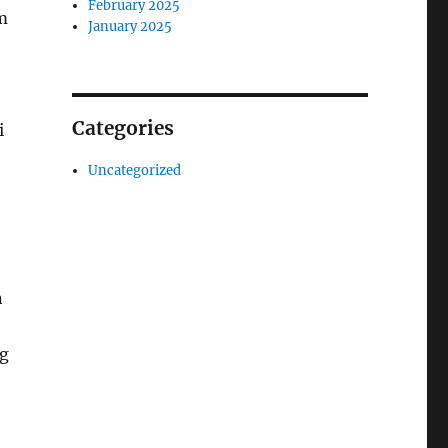
February 2025
m
January 2025
Categories
i
Uncategorized
n
ng