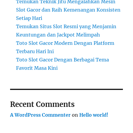
Temukan Teknik Jitu Mengalahkan Mesin
Slot Gacor dan Raih Kemenangan Konsisten
Setiap Hari
Temukan Situs Slot Resmi yang Menjamin
Keuntungan dan Jackpot Melimpah
Toto Slot Gacor Modern Dengan Platform
Terbaru Hari Ini
Toto Slot Gacor Dengan Berbagai Tema
Favorit Masa Kini
Recent Comments
A WordPress Commenter
on
Hello world!