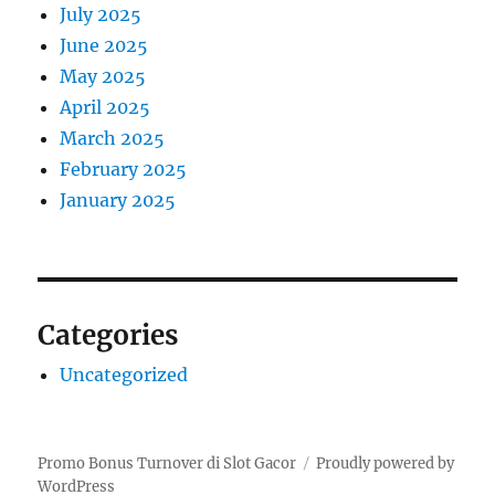
July 2025
June 2025
May 2025
April 2025
March 2025
February 2025
January 2025
Categories
Uncategorized
Promo Bonus Turnover di Slot Gacor
Proudly powered by
WordPress