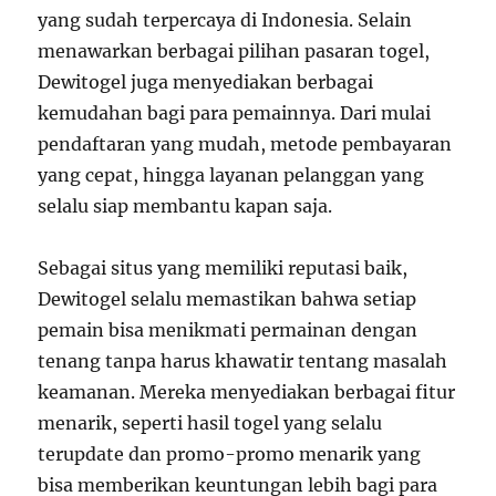
yang sudah terpercaya di Indonesia. Selain
menawarkan berbagai pilihan pasaran togel,
Dewitogel juga menyediakan berbagai
kemudahan bagi para pemainnya. Dari mulai
pendaftaran yang mudah, metode pembayaran
yang cepat, hingga layanan pelanggan yang
selalu siap membantu kapan saja.
Sebagai situs yang memiliki reputasi baik,
Dewitogel selalu memastikan bahwa setiap
pemain bisa menikmati permainan dengan
tenang tanpa harus khawatir tentang masalah
keamanan. Mereka menyediakan berbagai fitur
menarik, seperti hasil togel yang selalu
terupdate dan promo-promo menarik yang
bisa memberikan keuntungan lebih bagi para