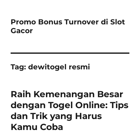
Promo Bonus Turnover di Slot
Gacor
Tag:
dewitogel resmi
Raih Kemenangan Besar
dengan Togel Online: Tips
dan Trik yang Harus
Kamu Coba