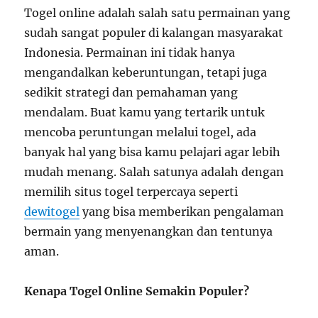
Togel online adalah salah satu permainan yang
sudah sangat populer di kalangan masyarakat
Indonesia. Permainan ini tidak hanya
mengandalkan keberuntungan, tetapi juga
sedikit strategi dan pemahaman yang
mendalam. Buat kamu yang tertarik untuk
mencoba peruntungan melalui togel, ada
banyak hal yang bisa kamu pelajari agar lebih
mudah menang. Salah satunya adalah dengan
memilih situs togel terpercaya seperti
dewitogel
yang bisa memberikan pengalaman
bermain yang menyenangkan dan tentunya
aman.
Kenapa Togel Online Semakin Populer?