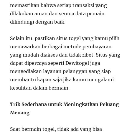
memastikan bahwa setiap transaksi yang
dilakukan aman dan semua data pemain
dilindungi dengan baik.
Selain itu, pastikan situs togel yang kamu pilih
menawarkan berbagai metode pembayaran
yang mudah diakses dan tidak ribet. Situs yang
dapat dipercaya seperti Dewitogel juga
menyediakan layanan pelanggan yang siap
membantu kapan saja jika kamu mengalami
kesulitan dalam bermain.
Trik Sederhana untuk Meningkatkan Peluang
Menang
Saat bermain togel, tidak ada yang bisa