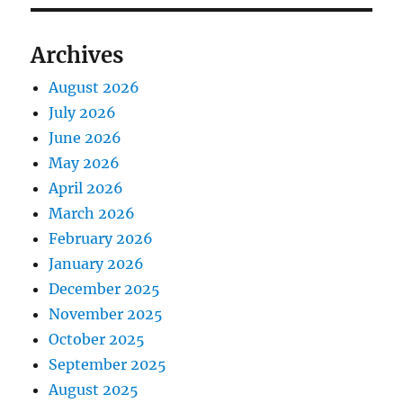
Archives
August 2026
July 2026
June 2026
May 2026
April 2026
March 2026
February 2026
January 2026
December 2025
November 2025
October 2025
September 2025
August 2025