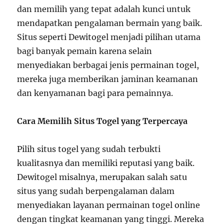
dan memilih yang tepat adalah kunci untuk
mendapatkan pengalaman bermain yang baik.
Situs seperti Dewitogel menjadi pilihan utama
bagi banyak pemain karena selain
menyediakan berbagai jenis permainan togel,
mereka juga memberikan jaminan keamanan
dan kenyamanan bagi para pemainnya.
Cara Memilih Situs Togel yang Terpercaya
Pilih situs togel yang sudah terbukti
kualitasnya dan memiliki reputasi yang baik.
Dewitogel misalnya, merupakan salah satu
situs yang sudah berpengalaman dalam
menyediakan layanan permainan togel online
dengan tingkat keamanan yang tinggi. Mereka