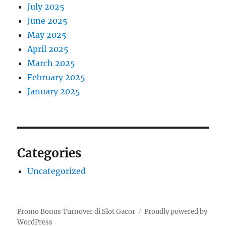
July 2025
June 2025
May 2025
April 2025
March 2025
February 2025
January 2025
Categories
Uncategorized
Promo Bonus Turnover di Slot Gacor
Proudly powered by
WordPress