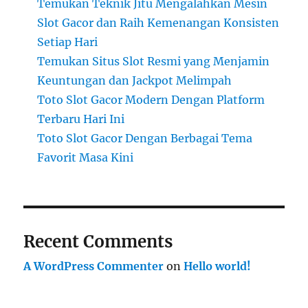
Temukan Teknik Jitu Mengalahkan Mesin
Slot Gacor dan Raih Kemenangan Konsisten
Setiap Hari
Temukan Situs Slot Resmi yang Menjamin
Keuntungan dan Jackpot Melimpah
Toto Slot Gacor Modern Dengan Platform
Terbaru Hari Ini
Toto Slot Gacor Dengan Berbagai Tema
Favorit Masa Kini
Recent Comments
A WordPress Commenter
on
Hello world!