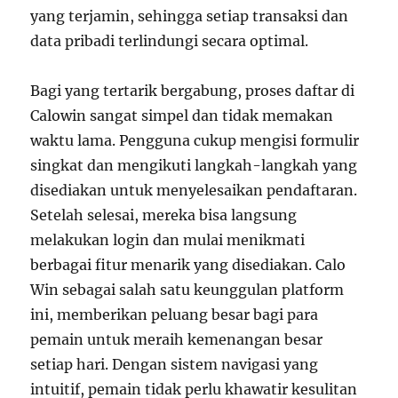
yang terjamin, sehingga setiap transaksi dan
data pribadi terlindungi secara optimal.
Bagi yang tertarik bergabung, proses daftar di
Calowin sangat simpel dan tidak memakan
waktu lama. Pengguna cukup mengisi formulir
singkat dan mengikuti langkah-langkah yang
disediakan untuk menyelesaikan pendaftaran.
Setelah selesai, mereka bisa langsung
melakukan login dan mulai menikmati
berbagai fitur menarik yang disediakan. Calo
Win sebagai salah satu keunggulan platform
ini, memberikan peluang besar bagi para
pemain untuk meraih kemenangan besar
setiap hari. Dengan sistem navigasi yang
intuitif, pemain tidak perlu khawatir kesulitan