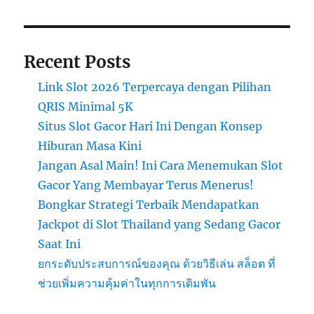
Lebih
Optimal
Recent Posts
Link Slot 2026 Terpercaya dengan Pilihan
QRIS Minimal 5K
Situs Slot Gacor Hari Ini Dengan Konsep
Hiburan Masa Kini
Jangan Asal Main! Ini Cara Menemukan Slot
Gacor Yang Membayar Terus Menerus!
Bongkar Strategi Terbaik Mendapatkan
Jackpot di Slot Thailand yang Sedang Gacor
Saat Ini
ยกระดับประสบการณ์ของคุณ ด้วยวิธีเล่น สล็อต ที่
ช่วยเพิ่มความคุ้มค่าในทุกการเดิมพัน