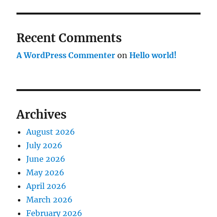
Recent Comments
A WordPress Commenter
on
Hello world!
Archives
August 2026
July 2026
June 2026
May 2026
April 2026
March 2026
February 2026