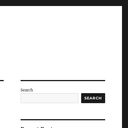
Search
SEARCH