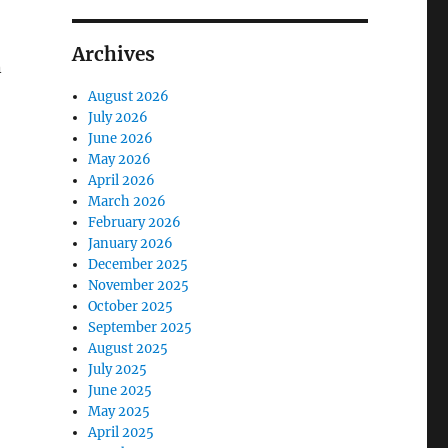
Archives
n
August 2026
July 2026
June 2026
May 2026
April 2026
March 2026
February 2026
January 2026
December 2025
November 2025
October 2025
September 2025
August 2025
July 2025
June 2025
May 2025
April 2025