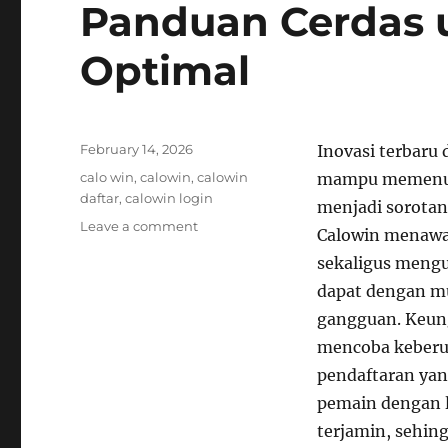
Panduan Cerdas u
Optimal
Posted
February 14, 2026
Inovasi terbaru
on
Tags
calo win
,
calowin
,
calowin
mampu memenuhi
daftar
,
calowin login
menjadi sorota
on
Leave a comment
Calowin menaw
Main
sekaligus mengu
Slot
Tanpa
dapat dengan m
Tebak-
gangguan. Keung
tebakan:
mencoba keberun
Panduan
Cerdas
pendaftaran ya
untuk
pemain dengan l
Hasil
terjamin, sehing
Lebih