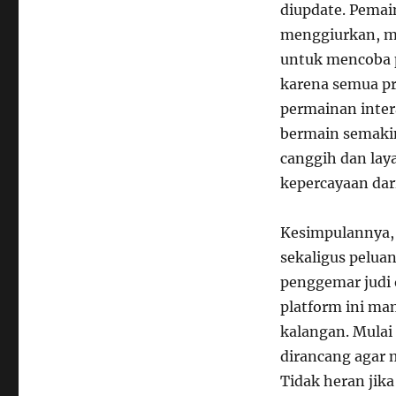
diupdate. Pemai
menggiurkan, m
untuk mencoba pe
karena semua pro
permainan inte
bermain semaki
canggih dan la
kepercayaan dar
Kesimpulannya, 
sekaligus pelua
penggemar judi 
platform ini ma
kalangan. Mulai
dirancang agar 
Tidak heran jik