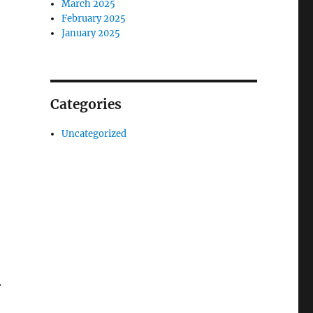
March 2025
February 2025
January 2025
Categories
Uncategorized
.