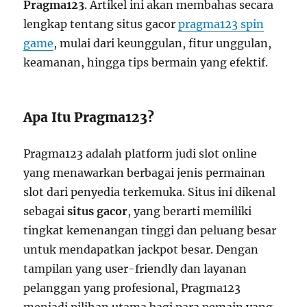
Pragma123
. Artikel ini akan membahas secara
lengkap tentang situs gacor
pragma123 spin
game
, mulai dari keunggulan, fitur unggulan,
keamanan, hingga tips bermain yang efektif.
Apa Itu Pragma123?
Pragma123 adalah platform judi slot online
yang menawarkan berbagai jenis permainan
slot dari penyedia terkemuka. Situs ini dikenal
sebagai
situs gacor
, yang berarti memiliki
tingkat kemenangan tinggi dan peluang besar
untuk mendapatkan jackpot besar. Dengan
tampilan yang user-friendly dan layanan
pelanggan yang profesional, Pragma123