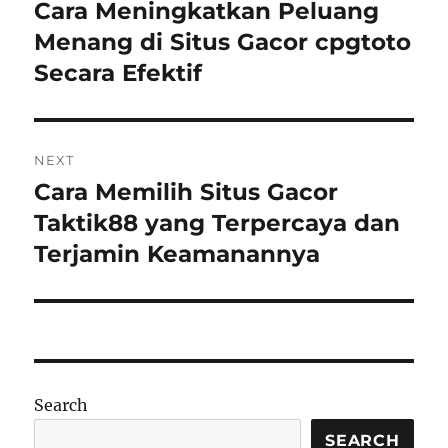
navigation
Cara Meningkatkan Peluang
Previous
post:
Menang di Situs Gacor cpgtoto
Secara Efektif
NEXT
Cara Memilih Situs Gacor
Next
post:
Taktik88 yang Terpercaya dan
Terjamin Keamanannya
Search
SEARCH