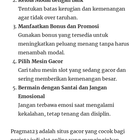
Kelola Modal dengan Baik
Tentukan batas kerugian dan kemenangan
agar tidak over taruhan.
Manfaatkan Bonus dan Promosi
Gunakan bonus yang tersedia untuk
meningkatkan peluang menang tanpa harus
menambah modal.
Pilih Mesin Gacor
Cari tahu mesin slot yang sedang gacor dan
sering memberikan kemenangan besar.
Bermain dengan Santai dan Jangan
Emosional
Jangan terbawa emosi saat mengalami
kekalahan, tetap tenang dan disiplin.
Pragma123 adalah situs gacor yang cocok bagi