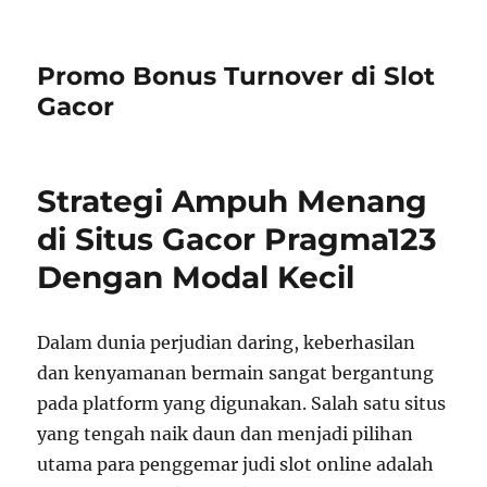
Promo Bonus Turnover di Slot
Gacor
Strategi Ampuh Menang
di Situs Gacor Pragma123
Dengan Modal Kecil
Dalam dunia perjudian daring, keberhasilan
dan kenyamanan bermain sangat bergantung
pada platform yang digunakan. Salah satu situs
yang tengah naik daun dan menjadi pilihan
utama para penggemar judi slot online adalah