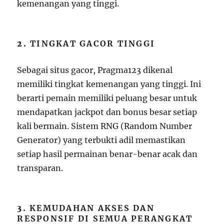
kemenangan yang tinggi.
2.
TINGKAT GACOR TINGGI
Sebagai situs gacor, Pragma123 dikenal
memiliki tingkat kemenangan yang tinggi. Ini
berarti pemain memiliki peluang besar untuk
mendapatkan jackpot dan bonus besar setiap
kali bermain. Sistem RNG (Random Number
Generator) yang terbukti adil memastikan
setiap hasil permainan benar-benar acak dan
transparan.
3.
KEMUDAHAN AKSES DAN
RESPONSIF DI SEMUA PERANGKAT