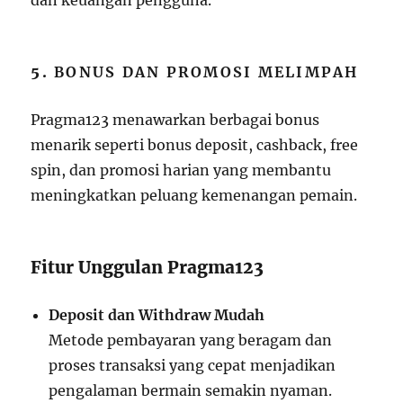
dan keuangan pengguna.
5.
BONUS DAN PROMOSI MELIMPAH
Pragma123 menawarkan berbagai bonus
menarik seperti bonus deposit, cashback, free
spin, dan promosi harian yang membantu
meningkatkan peluang kemenangan pemain.
Fitur Unggulan Pragma123
Deposit dan Withdraw Mudah
Metode pembayaran yang beragam dan
proses transaksi yang cepat menjadikan
pengalaman bermain semakin nyaman.