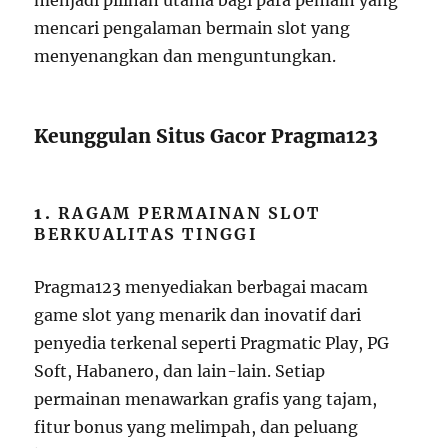
menjadi pilihan utama bagi para pemain yang
mencari pengalaman bermain slot yang
menyenangkan dan menguntungkan.
Keunggulan Situs Gacor Pragma123
1.
RAGAM PERMAINAN SLOT
BERKUALITAS TINGGI
Pragma123 menyediakan berbagai macam
game slot yang menarik dan inovatif dari
penyedia terkenal seperti Pragmatic Play, PG
Soft, Habanero, dan lain-lain. Setiap
permainan menawarkan grafis yang tajam,
fitur bonus yang melimpah, dan peluang