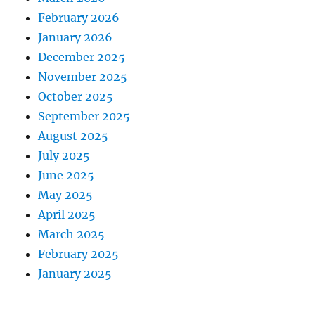
February 2026
January 2026
December 2025
November 2025
October 2025
September 2025
August 2025
July 2025
June 2025
May 2025
April 2025
March 2025
February 2025
January 2025