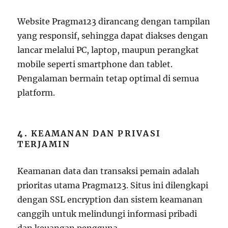
Website Pragma123 dirancang dengan tampilan
yang responsif, sehingga dapat diakses dengan
lancar melalui PC, laptop, maupun perangkat
mobile seperti smartphone dan tablet.
Pengalaman bermain tetap optimal di semua
platform.
4.
KEAMANAN DAN PRIVASI
TERJAMIN
Keamanan data dan transaksi pemain adalah
prioritas utama Pragma123. Situs ini dilengkapi
dengan SSL encryption dan sistem keamanan
canggih untuk melindungi informasi pribadi