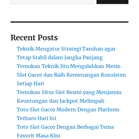
Recent Posts
Teknik Mengatur Strategi Taruhan agar
Tetap Stabil dalam Jangka Panjang
Temukan Teknik Jitu Mengalahkan Mesin
Slot Gacor dan Raih Kemenangan Konsisten
Setiap Hari
Temukan Situs Slot Resmi yang Menjamin
Keuntungan dan Jackpot Melimpah
Toto Slot Gacor Modern Dengan Platform
Terbaru Hari Ini
Toto Slot Gacor Dengan Berbagai Tema
Favorit Masa Kini