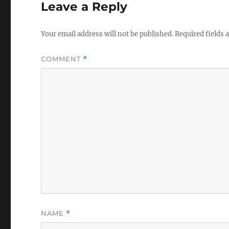
Leave a Reply
Your email address will not be published.
Required fields
COMMENT
*
NAME
*