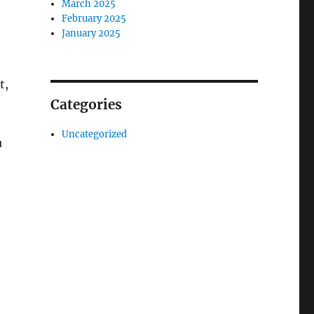
March 2025
February 2025
January 2025
t,
Categories
Uncategorized
u