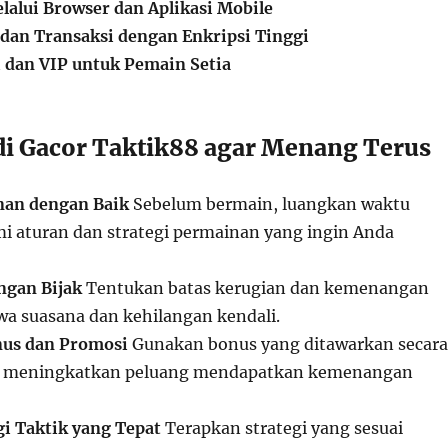
alui Browser dan Aplikasi Mobile
dan Transaksi dengan Enkripsi Tinggi
 dan VIP untuk Pemain Setia
di Gacor Taktik88 agar Menang Terus
nan dengan Baik
Sebelum bermain, luangkan waktu
 aturan dan strategi permainan yang ingin Anda
ngan Bijak
Tentukan batas kerugian dan kemenangan
awa suasana dan kehilangan kendali.
us dan Promosi
Gunakan bonus yang ditawarkan secara
k meningkatkan peluang mendapatkan kemenangan
i Taktik yang Tepat
Terapkan strategi yang sesuai