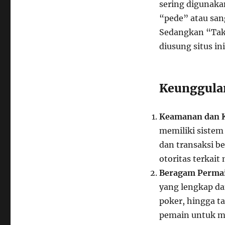
sering digunak
“pede” atau sa
Sedangkan “Tak
diusung situs i
Keunggulan
Keamanan dan 
memiliki sistem
dan transaksi be
otoritas terkait
Beragam Perma
yang lengkap dan
poker, hingga t
pemain untuk me