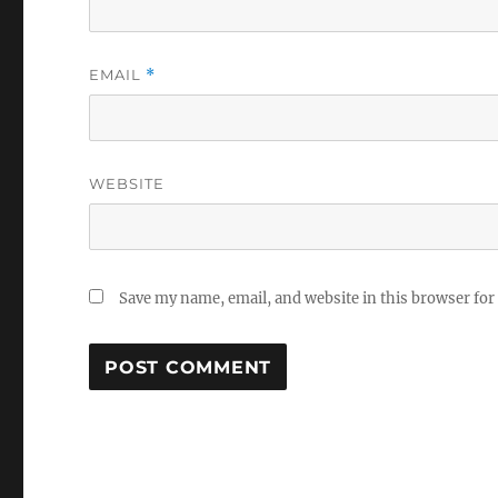
EMAIL
*
WEBSITE
Save my name, email, and website in this browser for