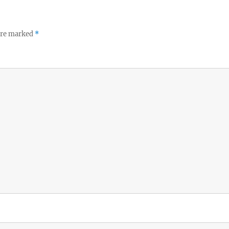
 are marked
*