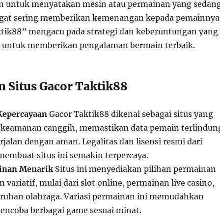
an untuk menyatakan mesin atau permainan yang sedan
ngat sering memberikan kemenangan kepada pemainnya
tik88” mengacu pada strategi dan keberuntungan yang
ni untuk memberikan pengalaman bermain terbaik.
 Situs Gacor Taktik88
Kepercayaan
Gacor Taktik88 dikenal sebagai situs yang
 keamanan canggih, memastikan data pemain terlindun
rjalan dengan aman. Legalitas dan lisensi resmi dari
 membuat situs ini semakin terpercaya.
inan Menarik
Situs ini menyediakan pilihan permainan
 variatif, mulai dari slot online, permainan live casino,
aruhan olahraga. Variasi permainan ini memudahkan
ncoba berbagai game sesuai minat.