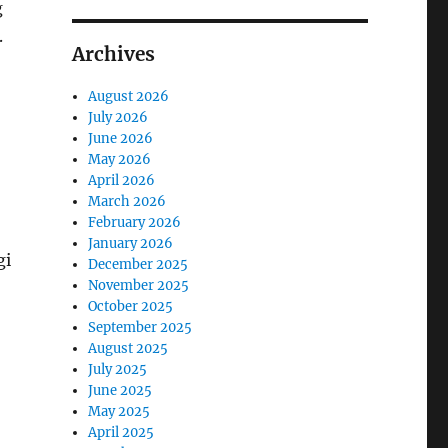
g
.
Archives
August 2026
July 2026
June 2026
May 2026
April 2026
March 2026
February 2026
January 2026
gi
December 2025
November 2025
October 2025
September 2025
August 2025
July 2025
June 2025
May 2025
April 2025