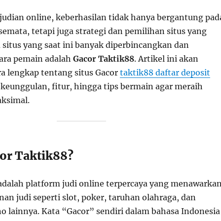
judian online, keberhasilan tidak hanya bergantung pad
emata, tetapi juga strategi dan pemilihan situs yang
u situs yang saat ini banyak diperbincangkan dan
para pemain adalah
Gacor Taktik88
. Artikel ini akan
 lengkap tentang situs Gacor
taktik88 daftar deposit
i keunggulan, fitur, hingga tips bermain agar meraih
ksimal.
cor Taktik88?
adalah platform judi online terpercaya yang menawarka
an judi seperti slot, poker, taruhan olahraga, dan
o lainnya. Kata “Gacor” sendiri dalam bahasa Indonesia