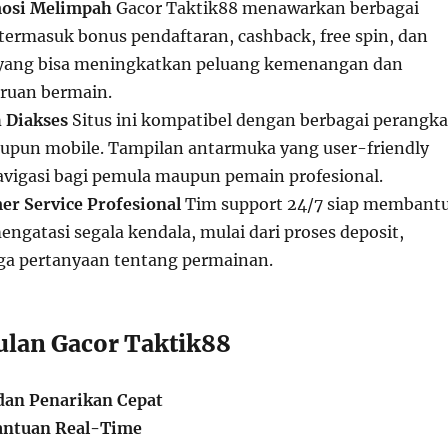
osi Melimpah
Gacor Taktik88 menawarkan berbagai
termasuk bonus pendaftaran, cashback, free spin, dan
 yang bisa meningkatkan peluang kemenangan dan
uan bermain.
 Diakses
Situs ini kompatibel dengan berbagai perangka
upun mobile. Tampilan antarmuka yang user-friendly
igasi bagi pemula maupun pemain profesional.
r Service Profesional
Tim support 24/7 siap membant
ngatasi segala kendala, mulai dari proses deposit,
ga pertanyaan tentang permainan.
ulan Gacor Taktik88
dan Penarikan Cepat
Bantuan Real-Time