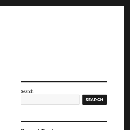
Search
SEARCH