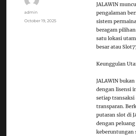
JALAWIN muncul
Author
admin
pengalaman berm
Posted
October 19, 2025
sistem permaina
on
beragam pilihan
satu lokasi uta
besar atau Slot7
Keunggulan Utam
JALAWIN bukan s
dengan lisensi 
setiap transaksi
transparan. Ber
putaran slot di 
dengan peluang
keberuntungan s