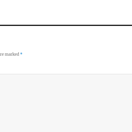
 are marked
*