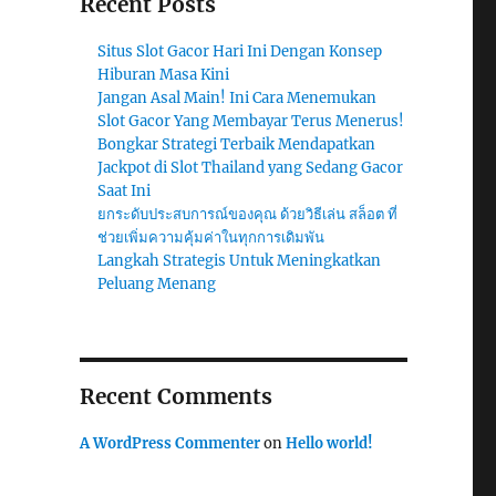
Recent Posts
Situs Slot Gacor Hari Ini Dengan Konsep
Hiburan Masa Kini
Jangan Asal Main! Ini Cara Menemukan
Slot Gacor Yang Membayar Terus Menerus!
Bongkar Strategi Terbaik Mendapatkan
Jackpot di Slot Thailand yang Sedang Gacor
Saat Ini
ยกระดับประสบการณ์ของคุณ ด้วยวิธีเล่น สล็อต ที่
ช่วยเพิ่มความคุ้มค่าในทุกการเดิมพัน
Langkah Strategis Untuk Meningkatkan
Peluang Menang
Recent Comments
A WordPress Commenter
on
Hello world!