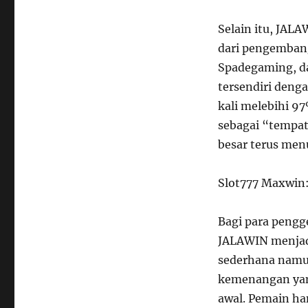
Selain itu, JAL
dari pengembang
Spadegaming, da
tersendiri deng
kali melebihi 9
sebagai “tempat
besar terus men
Slot777 Maxwin:
Bagi para pengg
JALAWIN menjad
sederhana namu
kemenangan yang
awal. Pemain h