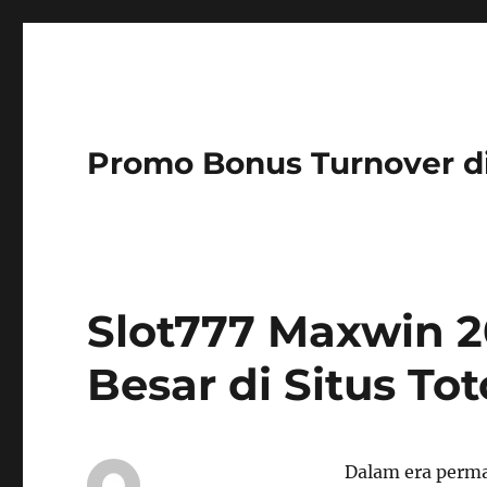
Promo Bonus Turnover di
Slot777 Maxwin 
Besar di Situs Tot
Dalam era perma