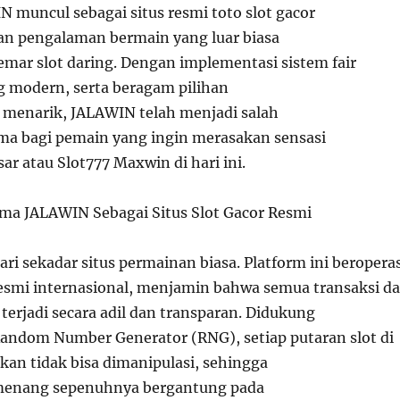
 muncul sebagai situs resmi toto slot gacor
n pengalaman bermain yang luar biasa
emar slot daring. Dengan implementasi sistem fair
ng modern, serta beragam pilihan
menarik, JALAWIN telah menjadi salah
ma bagi pemain yang ingin merasakan sensasi
r atau Slot777 Maxwin di hari ini.
a JALAWIN Sebagai Situs Slot Gacor Resmi
ri sekadar situs permainan biasa. Platform ini beroperas
resmi internasional, menjamin bahwa semua transaksi d
terjadi secara adil dan transparan. Didukung
Random Number Generator (RNG), setiap putaran slot di
kan tidak bisa dimanipulasi, sehingga
menang sepenuhnya bergantung pada