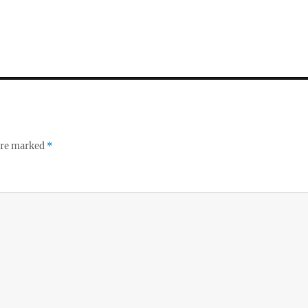
 are marked
*