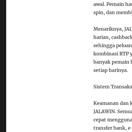
awal. Pemain h
spin, dan memb
Menariknya, JA
harian, cashbac
sehingga pelua
kombinasi RTP y
banyak pemain 
setiap harinya.
Sistem Transaks
Keamanan dan k
JALAWIN. Semua 
cepat menggunak
transfer bank, 