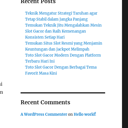
Recent Posts
Teknik Mengatur Strategi Taruhan agar
Tetap Stabil dalam Jangka Panjang
Temukan Teknik Jitu Mengalahkan Mesin
Slot Gacor dan Raih Kemenangan
Konsisten Setiap Hari
Temukan Situs Slot Resmi yang Menjamin
Keuntungan dan Jackpot Melimpah
Toto Slot Gacor Modern Dengan Platform
Terbaru Hari Ini
Toto Slot Gacor Dengan Berbagai Tema
Favorit Masa Kini
i
an
Recent Comments
A WordPress Commenter
on
Hello world!