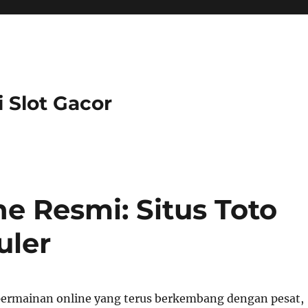
 Slot Gacor
ne Resmi: Situs Toto
uler
permainan online yang terus berkembang dengan pesat,