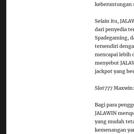
keberuntungan s
Selain itu, JAL
dari penyedia te
Spadegaming, da
tersendiri denga
mencapai lebih 
menyebut JALAWI
jackpot yang bes
Slot777 Maxwin:
Bagi para pengg
JALAWIN merupa
yang mudah tet
kemenangan yang