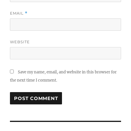
EMAIL
*
WEBSITE
Save my name, email, and website in this browser for
the next time I comment.
Post