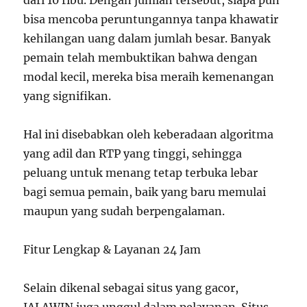
dari 10 ribu. Dengan jumlah tersebut, siapa pun
bisa mencoba peruntungannya tanpa khawatir
kehilangan uang dalam jumlah besar. Banyak
pemain telah membuktikan bahwa dengan
modal kecil, mereka bisa meraih kemenangan
yang signifikan.
Hal ini disebabkan oleh keberadaan algoritma
yang adil dan RTP yang tinggi, sehingga
peluang untuk menang tetap terbuka lebar
bagi semua pemain, baik yang baru memulai
maupun yang sudah berpengalaman.
Fitur Lengkap & Layanan 24 Jam
Selain dikenal sebagai situs yang gacor,