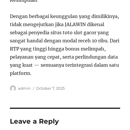
Kesimpulan
Dengan berbagai keunggulan yang dimilikinya,
tidak mengejutkan jika JALAWIN dikenal
sebagai penyedia situs toto slot gacor yang
sangat handal dengan modal receh 10 ribu. Dari
RTP yang tinggi hingga bonus melimpah,
pelayanan yang cepat, serta perlindungan data
yang kuat — semuanya terintegrasi dalam satu
platform.
Author
Posted
admin
October 7, 2025
on
Leave a Reply