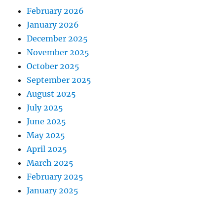
February 2026
January 2026
December 2025
November 2025
October 2025
September 2025
August 2025
July 2025
June 2025
May 2025
April 2025
March 2025
February 2025
January 2025