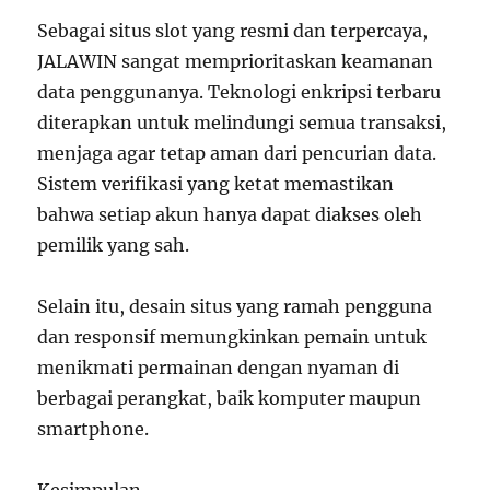
Sebagai situs slot yang resmi dan terpercaya,
JALAWIN sangat memprioritaskan keamanan
data penggunanya. Teknologi enkripsi terbaru
diterapkan untuk melindungi semua transaksi,
menjaga agar tetap aman dari pencurian data.
Sistem verifikasi yang ketat memastikan
bahwa setiap akun hanya dapat diakses oleh
pemilik yang sah.
Selain itu, desain situs yang ramah pengguna
dan responsif memungkinkan pemain untuk
menikmati permainan dengan nyaman di
berbagai perangkat, baik komputer maupun
smartphone.