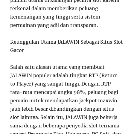
pilihan utama di kalangan pecinta slot karena
terkenal dalam memberikan peluang
kemenangan yang tinggi serta sistem
permainan yang adil dan transparan.
Keunggulan Utama JALAWIN Sebagai Situs Slot
Gacor
Salah satu alasan utama yang membuat
JALAWIN populer adalah tingkat RTP (Return
to Player) yang sangat tinggi. Dengan RTP
rata-rata mencapai angka 98%, peluang bagi
pemain untuk mendapatkan jackpot maxwin
jauh lebih besar dibandingkan dengan situs
slot lainnya. Selain itu, JALAWIN juga bekerja
sama dengan beberapa penyedia slot ternama