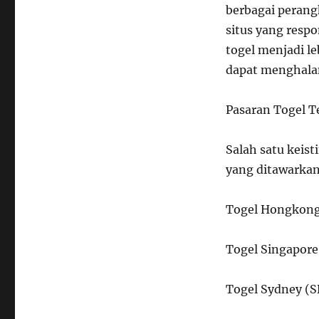
berbagai perang
situs yang resp
togel menjadi l
dapat menghala
Pasaran Togel T
Salah satu keis
yang ditawarkan
Togel Hongkong
Togel Singapore
Togel Sydney (S