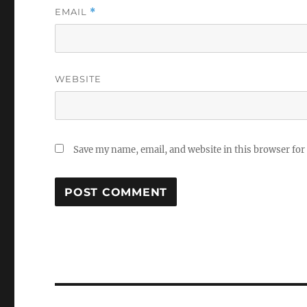
EMAIL
*
WEBSITE
Save my name, email, and website in this browser for
Post