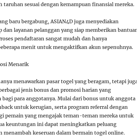
h taruhan sesuai dengan kemampuan finansial mereka.
ang baru bergabung, ASIAN4D juga menyediakan
p dan layanan pelanggan yang siap memberikan bantua
Proses pendaftaran sangat mudah dan hanya
berapa menit untuk mengaktifkan akun sepenuhnya.
osi Menarik
anya menawarkan pasar togel yang beragam, tetapi jug
berbagai jenis bonus dan promosi harian yang
agi para anggotanya. Mulai dari bonus untuk anggota
hback untuk kerugian, serta program referral dengan
bagi pemain yang mengajak teman-teman mereka untuk
ua keuntungan ini dapat meningkatkan peluang
 menambah keseruan dalam bermain togel online.