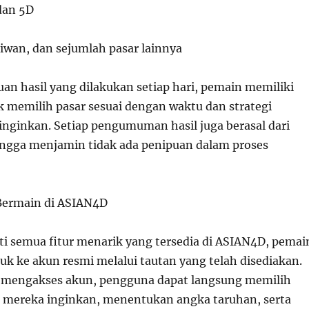
dan 5D
aiwan, dan sejumlah pasar lainnya
n hasil yang dilakukan setiap hari, pemain memiliki
 memilih pasar sesuai dengan waktu dan strategi
inginkan. Setiap pengumuman hasil juga berasal dari
hingga menjamin tidak ada penipuan dalam proses
Bermain di ASIAN4D
 semua fitur menarik yang tersedia di ASIAN4D, pemai
uk ke akun resmi melalui tautan yang telah disediakan.
l mengakses akun, pengguna dapat langsung memilih
g mereka inginkan, menentukan angka taruhan, serta