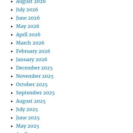
August 2026
July 2026
June 2026
May 2026
April 2026
March 2026
February 2026
January 2026
December 2025
November 2025
October 2025
September 2025
August 2025
July 2025
June 2025
May 2025