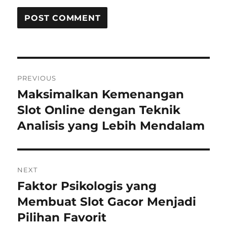
Post
PREVIOUS
navigation
Maksimalkan Kemenangan
Previous
post:
Slot Online dengan Teknik
Analisis yang Lebih Mendalam
NEXT
Faktor Psikologis yang
Next
post:
Membuat Slot Gacor Menjadi
Pilihan Favorit