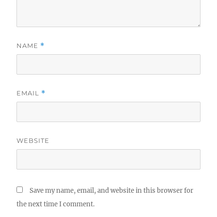
NAME
*
EMAIL
*
WEBSITE
Save my name, email, and website in this browser for
the next time I comment.