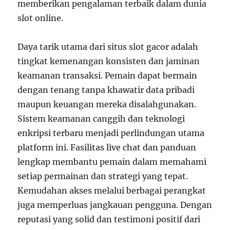
memberikan pengalaman terbaik dalam dunia
slot online.
Daya tarik utama dari situs slot gacor adalah
tingkat kemenangan konsisten dan jaminan
keamanan transaksi. Pemain dapat bermain
dengan tenang tanpa khawatir data pribadi
maupun keuangan mereka disalahgunakan.
Sistem keamanan canggih dan teknologi
enkripsi terbaru menjadi perlindungan utama
platform ini. Fasilitas live chat dan panduan
lengkap membantu pemain dalam memahami
setiap permainan dan strategi yang tepat.
Kemudahan akses melalui berbagai perangkat
juga memperluas jangkauan pengguna. Dengan
reputasi yang solid dan testimoni positif dari