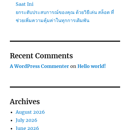
Saat Ini
ยกระดับประสบการณ์ของคุณ ด้วยวิธีเล่น สล็อต ที่
ช่วยเพิ่มความคุ้มค่าในทุกการเดิมพัน
Recent Comments
A WordPress Commenter
on
Hello world!
Archives
August 2026
July 2026
June 2026