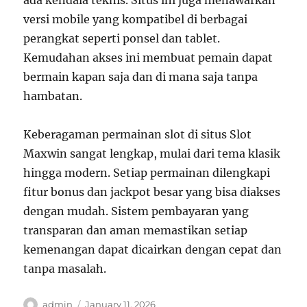
ada kendala teknis. Situs ini juga menawarkan
versi mobile yang kompatibel di berbagai
perangkat seperti ponsel dan tablet.
Kemudahan akses ini membuat pemain dapat
bermain kapan saja dan di mana saja tanpa
hambatan.
Keberagaman permainan slot di situs Slot
Maxwin sangat lengkap, mulai dari tema klasik
hingga modern. Setiap permainan dilengkapi
fitur bonus dan jackpot besar yang bisa diakses
dengan mudah. Sistem pembayaran yang
transparan dan aman memastikan setiap
kemenangan dapat dicairkan dengan cepat dan
tanpa masalah.
Author
Posted
admin
January 11, 2026