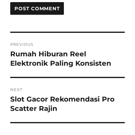
Post
PREVIOUS
navigation
Rumah Hiburan Reel
Previous
post:
Elektronik Paling Konsisten
NEXT
Slot Gacor Rekomendasi Pro
Next
post:
Scatter Rajin