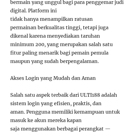
bermain yang unggul bagi para penggemar judi
digital. Platform ini
tidak hanya menampilkan ratusan
permainan berkualitas tinggi, tetapi juga
dikenal karena menyediakan taruhan
minimum 200, yang merupakan salah satu
fitur paling menarik bagi pemain pemula
maupun yang sudah berpengalaman.
Akses Login yang Mudah dan Aman
Salah satu aspek terbaik dari ULTI188 adalah
sistem login yang efisien, praktis, dan
aman. Pengguna memiliki kemampuan untuk
masuk ke akun mereka kapan
saja menggunakan berbagai perangkat —