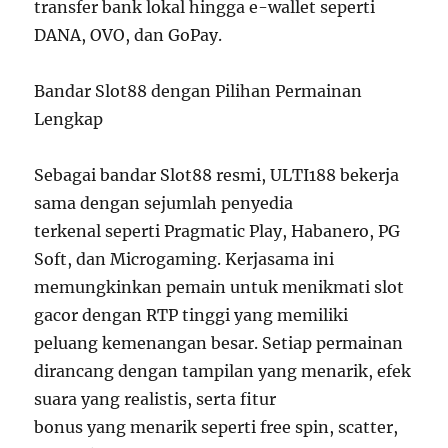
transfer bank lokal hingga e-wallet seperti
DANA, OVO, dan GoPay.
Bandar Slot88 dengan Pilihan Permainan
Lengkap
Sebagai bandar Slot88 resmi, ULTI188 bekerja
sama dengan sejumlah penyedia
terkenal seperti Pragmatic Play, Habanero, PG
Soft, dan Microgaming. Kerjasama ini
memungkinkan pemain untuk menikmati slot
gacor dengan RTP tinggi yang memiliki
peluang kemenangan besar. Setiap permainan
dirancang dengan tampilan yang menarik, efek
suara yang realistis, serta fitur
bonus yang menarik seperti free spin, scatter,