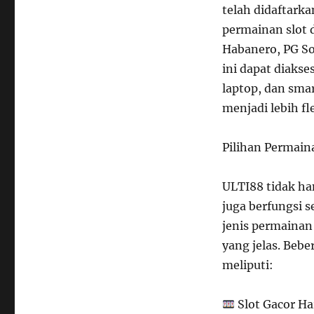
telah didaftark
permainan slot 
Habanero, PG Sof
ini dapat diakse
laptop, dan sm
menjadi lebih fl
Pilihan Permain
ULTI88 tidak han
juga berfungsi 
jenis permainan
yang jelas. Bebe
meliputi:
Slot Gacor Ha