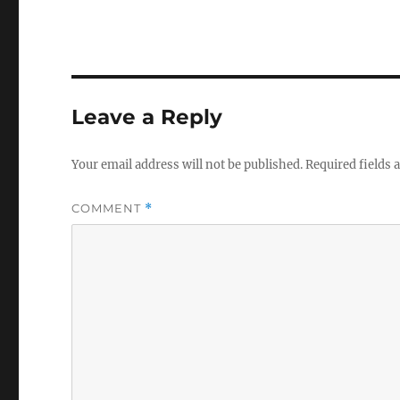
Leave a Reply
Your email address will not be published.
Required fields
COMMENT
*