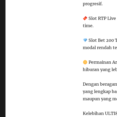
progresif.
Slot RTP Liv
time.
Slot Bet 200 
modal rendah te
Permainan Ar
hiburan yang l
Dengan beragam
yang lengkap ba
maupun yang men
Kelebihan ULTI8