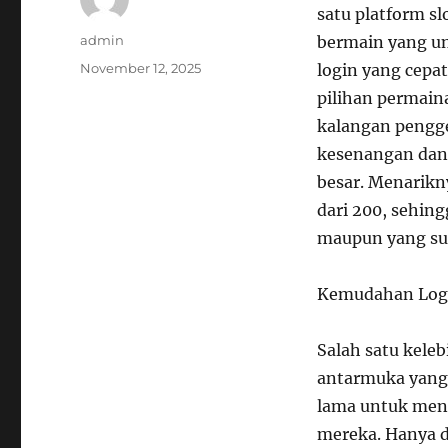
satu platform s
Author
admin
bermain yang un
Posted
November 12, 2025
login yang cepat
on
pilihan permain
kalangan pengg
kesenangan dan
besar. Menarikn
dari 200, sehin
maupun yang su
Kemudahan Logi
Salah satu kele
antarmuka yang
lama untuk men
mereka. Hanya 