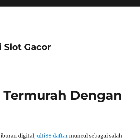
 Slot Gacor
00 Termurah Dengan
iburan digital,
ulti88 daftar
muncul sebagai salah