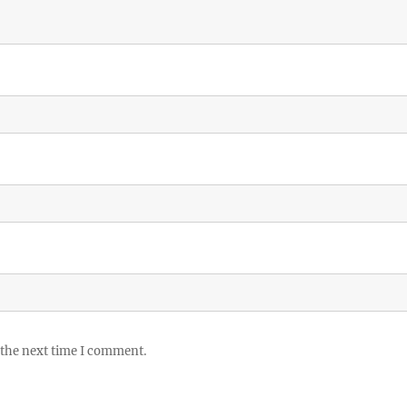
 the next time I comment.