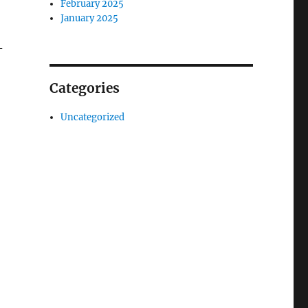
February 2025
January 2025
-
Categories
Uncategorized