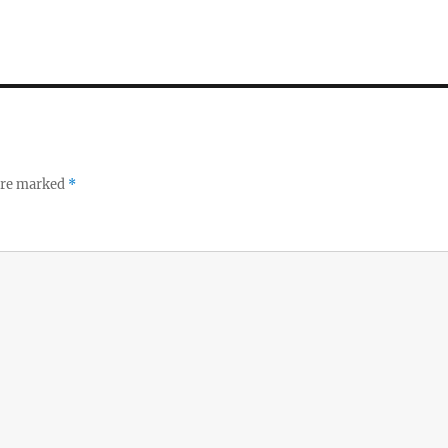
 are marked
*