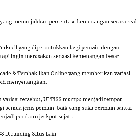
e yang menunjukkan persentase kemenangan secara real
Terkecil yang diperuntukkan bagi pemain dengan
tapi ingin merasakan sensasi kemenangan besar.
cade & Tembak Ikan Online yang memberikan variasi
ebih menyenangkan.
 variasi tersebut, ULTI88 mampu menjadi tempat
gi semua jenis pemain, baik yang suka bermain santai
jadi pemburu jackpot sejati.
8 Dibanding Situs Lain