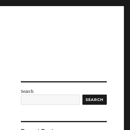
Search
SEARCH