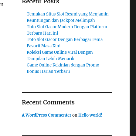
Recent Posts
an
Temukan Situs Slot Resmi yang Menjamin
Keuntungan dan Jackpot Melimpah
Toto Slot Gacor Modern Dengan Platform
Terbaru Hari Ini
Toto Slot Gacor Dengan Berbagai Tema
Favorit Masa Kini
Koleksi Game Online Viral Dengan
Tampilan Lebih Menarik
Game Online Kekinian dengan Promo
Bonus Harian Terbaru
Recent Comments
A WordPress Commenter
on
Hello world!