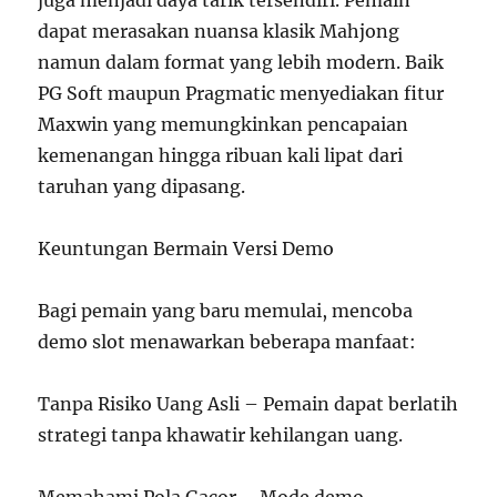
juga menjadi daya tarik tersendiri. Pemain
dapat merasakan nuansa klasik Mahjong
namun dalam format yang lebih modern. Baik
PG Soft maupun Pragmatic menyediakan fitur
Maxwin yang memungkinkan pencapaian
kemenangan hingga ribuan kali lipat dari
taruhan yang dipasang.
Keuntungan Bermain Versi Demo
Bagi pemain yang baru memulai, mencoba
demo slot menawarkan beberapa manfaat:
Tanpa Risiko Uang Asli – Pemain dapat berlatih
strategi tanpa khawatir kehilangan uang.