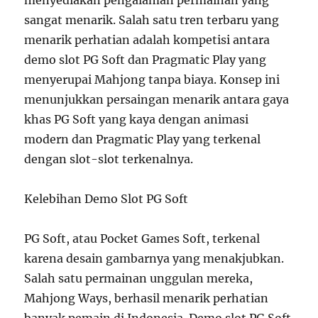
menyediakan pengalaman permainan yang
sangat menarik. Salah satu tren terbaru yang
menarik perhatian adalah kompetisi antara
demo slot PG Soft dan Pragmatic Play yang
menyerupai Mahjong tanpa biaya. Konsep ini
menunjukkan persaingan menarik antara gaya
khas PG Soft yang kaya dengan animasi
modern dan Pragmatic Play yang terkenal
dengan slot-slot terkenalnya.
Kelebihan Demo Slot PG Soft
PG Soft, atau Pocket Games Soft, terkenal
karena desain gambarnya yang menakjubkan.
Salah satu permainan unggulan mereka,
Mahjong Ways, berhasil menarik perhatian