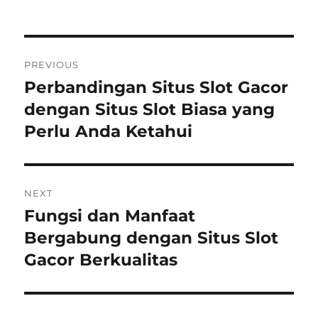
Post
PREVIOUS
navigation
Perbandingan Situs Slot Gacor
Previous
post:
dengan Situs Slot Biasa yang
Perlu Anda Ketahui
NEXT
Fungsi dan Manfaat
Next
post:
Bergabung dengan Situs Slot
Gacor Berkualitas