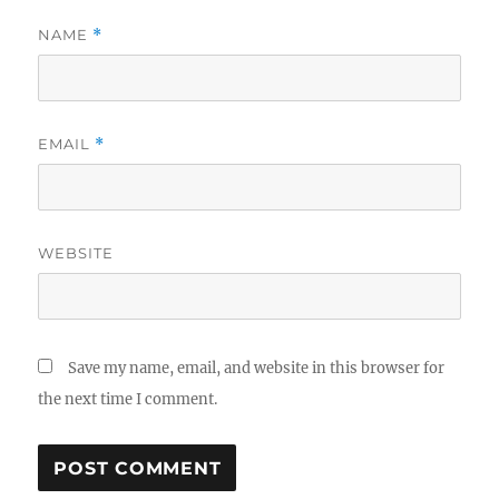
NAME
*
EMAIL
*
WEBSITE
Save my name, email, and website in this browser for
the next time I comment.