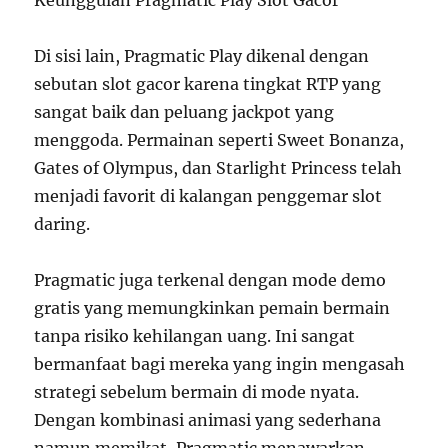
Keunggulan Pragmatic Play Slot Gacor
Di sisi lain, Pragmatic Play dikenal dengan
sebutan slot gacor karena tingkat RTP yang
sangat baik dan peluang jackpot yang
menggoda. Permainan seperti Sweet Bonanza,
Gates of Olympus, dan Starlight Princess telah
menjadi favorit di kalangan penggemar slot
daring.
Pragmatic juga terkenal dengan mode demo
gratis yang memungkinkan pemain bermain
tanpa risiko kehilangan uang. Ini sangat
bermanfaat bagi mereka yang ingin mengasah
strategi sebelum bermain di mode nyata.
Dengan kombinasi animasi yang sederhana