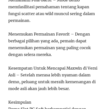
Memahami Pola Gacor – Mode demo
memfasilitasi pemahaman tentang kapan
fungsi scatter atau wild muncul sering dalam
permainan.
Menemukan Permainan Favorit – Dengan
berbagai pilihan yang ada, pemain dapat
menemukan permainan yang paling cocok
dengan selera mereka.
Kesempatan Untuk Mencapai Maxwin di Versi
Asli – Setelah merasa lebih nyaman dalam
demo, peluang untuk meraih kemenangan di
mode asli akan jauh lebih besar.
Kesimpulan