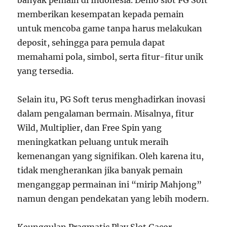
banyak pemain di Indonesia. Demo slot PG Soft
memberikan kesempatan kepada pemain
untuk mencoba game tanpa harus melakukan
deposit, sehingga para pemula dapat
memahami pola, simbol, serta fitur-fitur unik
yang tersedia.
Selain itu, PG Soft terus menghadirkan inovasi
dalam pengalaman bermain. Misalnya, fitur
Wild, Multiplier, dan Free Spin yang
meningkatkan peluang untuk meraih
kemenangan yang signifikan. Oleh karena itu,
tidak mengherankan jika banyak pemain
menganggap permainan ini “mirip Mahjong”
namun dengan pendekatan yang lebih modern.