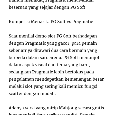
namun memikat, Pragmatic menawarkan
keseruan yang sejajar dengan PG Soft.
Kompetisi Menarik: PG Soft vs Pragmatic
Saat menilai demo slot PG Soft berhadapan
dengan Pragmatic yang gacor, para pemain
sebenarnya ditawari dua cara bermain yang
berbeda dalam satu arena. PG Soft menonjol
dalam aspek visual dan tema yang baru,
sedangkan Pragmatic lebih berfokus pada
pengalaman mendapatkan kemenangan besar
melalui slot yang sering kali memicu fungsi
scatter dengan mudah.
Adanya versi yang mirip Mahjong secara gratis