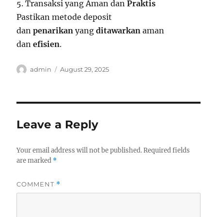
5. Transaksi yang Aman dan
Praktis
Pastikan metode deposit
dan
penarikan
yang
ditawarkan
aman
dan
efisien
.
Author
Posted
admin
August 29, 2025
on
Leave a Reply
Your email address will not be published.
Required fields
are marked
*
COMMENT
*