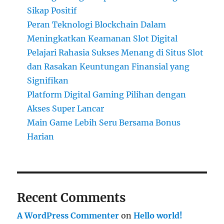
Sikap Positif
Peran Teknologi Blockchain Dalam
Meningkatkan Keamanan Slot Digital
Pelajari Rahasia Sukses Menang di Situs Slot
dan Rasakan Keuntungan Finansial yang
Signifikan
Platform Digital Gaming Pilihan dengan
Akses Super Lancar
Main Game Lebih Seru Bersama Bonus
Harian
Recent Comments
A WordPress Commenter
on
Hello world!