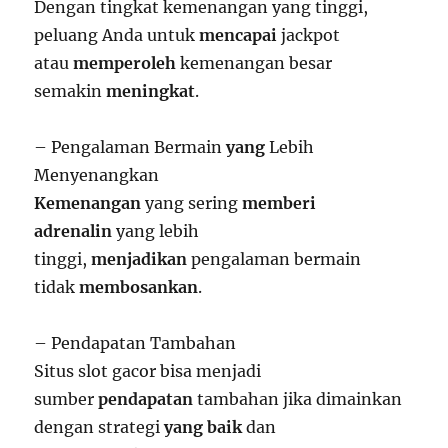
Dengan tingkat kemenangan yang tinggi,
peluang Anda untuk
mencapai
jackpot
atau
memperoleh
kemenangan besar
semakin
meningkat
.
– Pengalaman Bermain
yang
Lebih
Menyenangkan
Kemenangan
yang sering
memberi
adrenalin
yang lebih
tinggi,
menjadikan
pengalaman bermain
tidak
membosankan
.
– Pendapatan Tambahan
Situs slot gacor bisa menjadi
sumber
pendapatan
tambahan jika dimainkan
dengan strategi
yang baik
dan