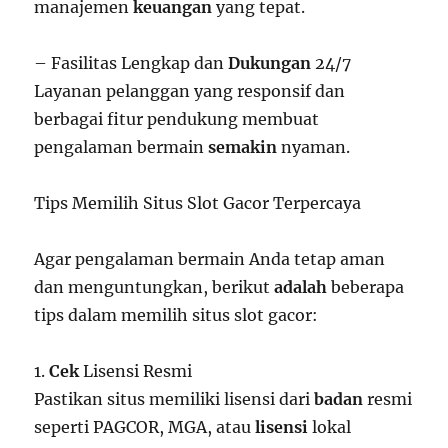
manajemen
keuangan
yang tepat.
– Fasilitas Lengkap dan
Dukungan
24/7
Layanan pelanggan yang responsif dan
berbagai fitur pendukung membuat
pengalaman bermain
semakin
nyaman.
Tips Memilih Situs Slot Gacor Terpercaya
Agar pengalaman bermain Anda tetap aman
dan menguntungkan, berikut
adalah
beberapa
tips dalam memilih situs slot gacor:
1.
Cek
Lisensi Resmi
Pastikan situs memiliki lisensi dari
badan
resmi
seperti PAGCOR, MGA, atau
lisensi
lokal