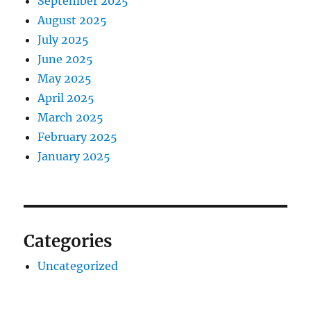
September 2025
August 2025
July 2025
June 2025
May 2025
April 2025
March 2025
February 2025
January 2025
Categories
Uncategorized