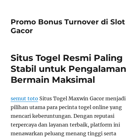
Promo Bonus Turnover di Slot
Gacor
Situs Togel Resmi Paling
Stabil untuk Pengalaman
Bermain Maksimal
semut toto
Situs Togel Maxwin Gacor menjadi
pilihan utama para pecinta togel online yang
mencari keberuntungan. Dengan reputasi
terpercaya dan layanan terbaik, platform ini
menawarkan peluang menang tinggi serta