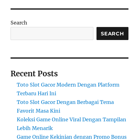
Search
SEARCH
Recent Posts
Toto Slot Gacor Modern Dengan Platform
Terbaru Hari Ini
Toto Slot Gacor Dengan Berbagai Tema
Favorit Masa Kini
Koleksi Game Online Viral Dengan Tampilan
Lebih Menarik
Game Online Kekinian dengan Promo Bonus