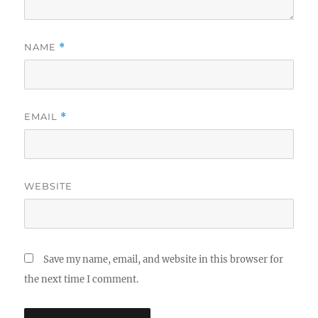
NAME
*
EMAIL
*
WEBSITE
Save my name, email, and website in this browser for
the next time I comment.